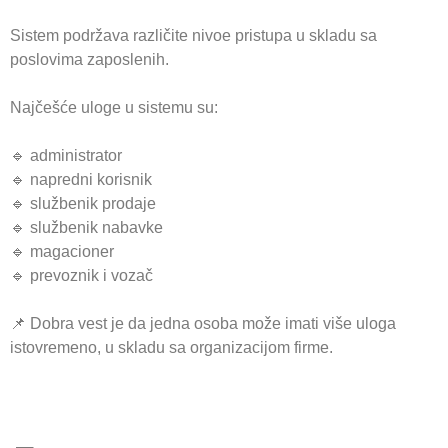
Sistem podržava različite nivoe pristupa u skladu sa
poslovima zaposlenih.
Najčešće uloge u sistemu su:
🔹 administrator
🔹 napredni korisnik
🔹 službenik prodaje
🔹 službenik nabavke
🔹 magacioner
🔹 prevoznik i vozač
📌 Dobra vest je da jedna osoba može imati više uloga
istovremeno, u skladu sa organizacijom firme.