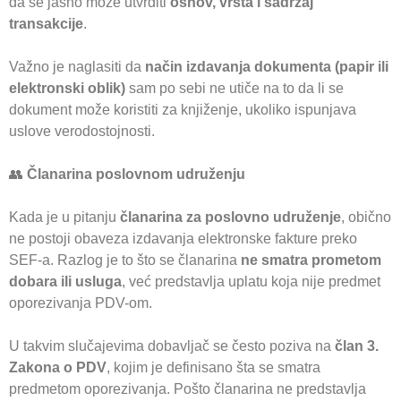
da se jasno može utvrditi
osnov, vrsta i sadržaj
transakcije
.
Važno je naglasiti da
način izdavanja dokumenta (papir ili
elektronski oblik)
sam po sebi ne utiče na to da li se
dokument može koristiti za knjiženje, ukoliko ispunjava
uslove verodostojnosti.
👥
Članarina poslovnom udruženju
Kada je u pitanju
članarina za poslovno udruženje
, obično
ne postoji obaveza izdavanja elektronske fakture preko
SEF-a. Razlog je to što se članarina
ne smatra prometom
dobara ili usluga
, već predstavlja uplatu koja nije predmet
oporezivanja PDV-om.
U takvim slučajevima dobavljač se često poziva na
član 3.
Zakona o PDV
, kojim je definisano šta se smatra
predmetom oporezivanja. Pošto članarina ne predstavlja