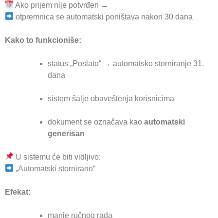
Ako prijem nije potvrđen →
otpremnica se automatski poništava nakon 30 dana
Kako to funkcioniše:
status „Poslato“ → automatsko storniranje 31.
dana
sistem šalje obaveštenja korisnicima
dokument se označava kao
automatski
generisan
U sistemu će biti vidljivo:
„Automatski stornirano“
Efekat:
manje ručnog rada