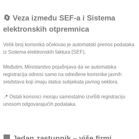
🔄 Veza između SEF-a i Sistema
elektronskih otpremnica
Velik broj korisnika očekivao je automatski prenos podataka
iz Sistema elektronskih faktura (SEF).
Međutim, Ministarstvo pojašnjava da se automatska
registracija odnosi samo na određene korisnike javnih
sredstava koji imaju status subjekata javnog sektora.
📍 Ostali korisnici moraju samostalno izvršiti registraciju
unosom odgovarajućih podataka.
🏢 Jedan zastupnik – više firmi