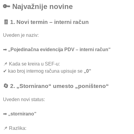
🔑 Najvažnije novine
🧾 1. Novi termin – interni račun
Uveden je naziv:
➡
„Pojedinačna evidencija PDV – interni račun“
📌 Kada se kreira u SEF-u:
✔ kao broj internog računa upisuje se
„0“
🔄 2. „Stornirano“ umesto „poništeno“
Uveden novi status:
➡
„stornirano“
📌 Razlika: