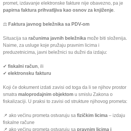
promet, izdavanje elektronske fakture nije obavezno, pa je
papirna faktura prihvatljiva kao osnov za knjiženje
.
⚖️
Faktura javnog beležnika sa PDV-om
Situacija sa
računima javnih beležnika
može biti složenija.
Naime, za usluge koje pružaju pravnim licima i
preduzetnicima, javni beležnici su dužni da izdaju:
✔
fiskalni račun
, ili
✔
elektronsku fakturu
Koji će dokument izdati zavisi od toga da li se njihov prostor
smatra
maloprodajnim objektom
u smislu Zakona o
fiskalizaciji. U praksi to zavisi od strukture njihovog prometa:
📌 ako većinu prometa ostvaruju sa
fizičkim licima
– izdaju
fiskalne račune
📌 ako većinu prometa ostvaruju sa
pravnim licima i