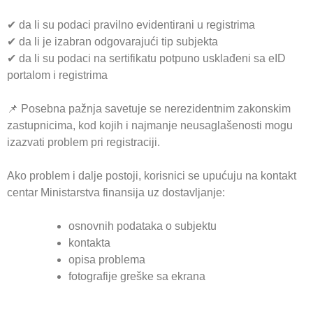
✔ da li su podaci pravilno evidentirani u registrima
✔ da li je izabran odgovarajući tip subjekta
✔ da li su podaci na sertifikatu potpuno usklađeni sa eID
portalom i registrima
📌 Posebna pažnja savetuje se nerezidentnim zakonskim
zastupnicima, kod kojih i najmanje neusaglašenosti mogu
izazvati problem pri registraciji.
Ako problem i dalje postoji, korisnici se upućuju na kontakt
centar Ministarstva finansija uz dostavljanje:
osnovnih podataka o subjektu
kontakta
opisa problema
fotografije greške sa ekrana