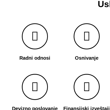
Us
Radni odnosi
Osnivanje
Devizno poslovanje
Finansijski izveštaji