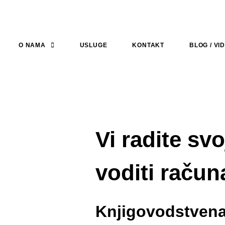
O NAMA
USLUGE
KONTAKT
BLOG / VI
Vi radite sv
voditi račun
Knjigovodstvena