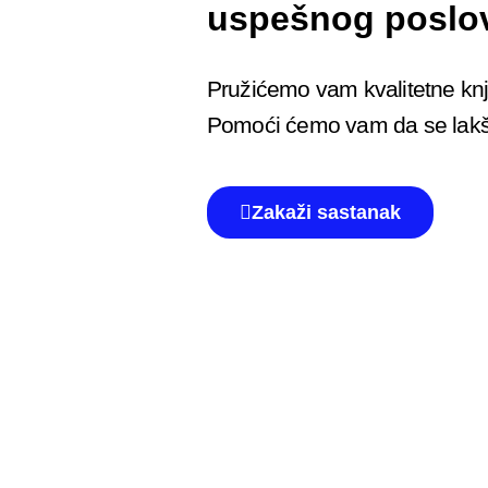
uspešnog poslov
Pružićemo vam kvalitetne knj
Pomoći ćemo vam da se lakše
Zakaži sastanak