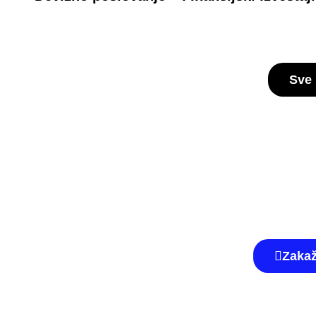
Sve
Javite se da
Kontakt
zadovoljstv
Zakaž