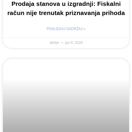
Prodaja stanova u izgradnji: Fiskalni
račun nije trenutak priznavanja prihoda
POGLEDAJ SADRŽAJ »
stefan
јун 9, 2026