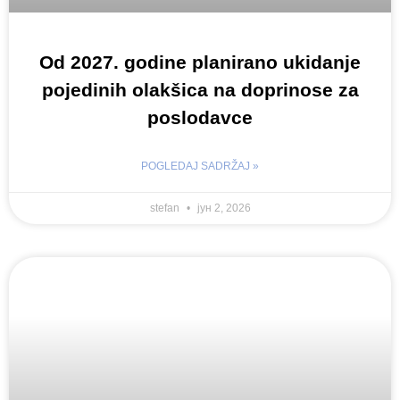
Od 2027. godine planirano ukidanje
pojedinih olakšica na doprinose za
poslodavce
POGLEDAJ SADRŽAJ »
stefan
јун 2, 2026