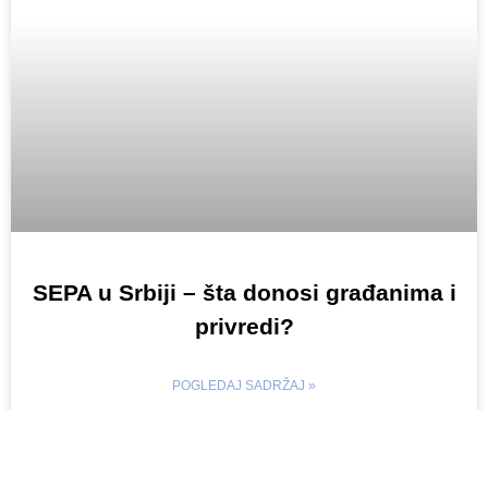
SEPA u Srbiji – šta donosi građanima i
privredi?
POGLEDAJ SADRŽAJ »
stefan
мај 20, 2026