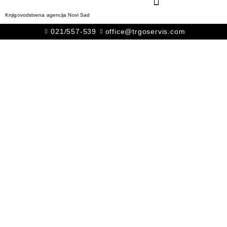
Knjigovodstvena agencija Novi Sad
021/557-539
office@trgoservis.com