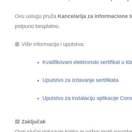
Ovu uslugu pruža
Kancelarija za informacione t
potpuno besplatno.
📘 Više informacija i uputstva:
Kvalifikovani elektronski sertifikat u k
Uputstvo za izdavanje sertifikata
Uputstvo za instalaciju aplikacije Con
🟩
Zaključak
Ovaj slučaj pokazuje koliko je važno imati pouzda