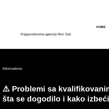
HOME
Knjigovodstvena agencija Novi Sad
Informativno
⚠️ Problemi sa kvalifikovani
šta se dogodilo i kako izbeći