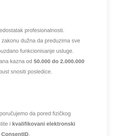
edostatak profesionalnosti.
 po zakonu dužna da preduzima sve
ouzdano funkcionisanje usluge.
včana kazna od
50.000 do 2.000.000
pust snositi posledice.
eporučujemo da pored fizičkog
tite i
kvalifikovani elektronski
e ConsentID
.