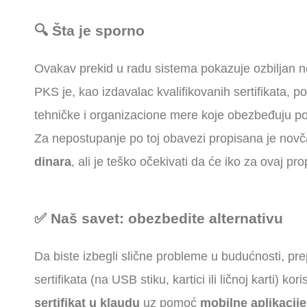
🔍 Šta je sporno
Ovakav prekid u radu sistema pokazuje ozbiljan n
PKS je, kao izdavalac kvalifikovanih sertifikata,
tehničke i organizacione mere koje obezbeđuju p
Za nepostupanje po toj obavezi propisana je no
dinara
, ali je teško očekivati da će iko za ovaj pro
✅ Naš savet: obezbedite alternativu
Da biste izbegli slične probleme u budućnosti, pr
sertifikata (na USB stiku, kartici ili ličnoj karti) koris
sertifikat u klaudu
uz pomoć
mobilne aplikacij