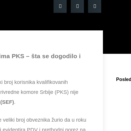
tima PKS – šta se dogodilo i
Posled
 broj korisnika kvalifikovanih
 Privredne komore Srbije (PKS) nije
 (SEF)
.
veliki broj obveznika žurio da u roku
i evidentira PDV i prethodni porez na