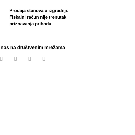
Prodaja stanova u izgradnji:
Fiskalni račun nije trenutak
priznavanja prihoda
e nas na društvenim mrežama