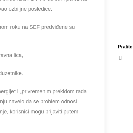
ao ozbiljne posledice.
anom roku na SEF predviđene su
Pratit
avna lica,
duzetnike.
ergije“ i „privremenim prekidom rada
nju navelo da se problem odnosi
enje, korisnici mogu prijaviti putem