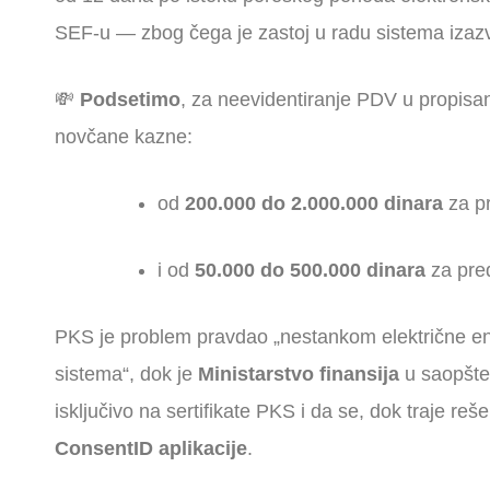
SEF-u — zbog čega je zastoј u radu sistema izazv
💸
Podsetimo
, za neevidentiranje PDV u propis
novčane kazne:
od
200.000 do 2.000.000 dinara
za pr
i od
50.000 do 500.000 dinara
za pre
PKS je problem pravdao „nestankom električne en
sistema“, dok je
Ministarstvo finansija
u saopšte
isključivo na sertifikate PKS i da se, dok traje reš
ConsentID aplikacije
.