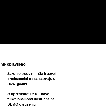
nje objavljeno
Zakon o trgovini – šta trgovci i
preduzetnici treba da znaju u
2026. godini
eOtpremnice 1.6.0 – nove
funkcionalnosti dostupne na
DEMO okruženju