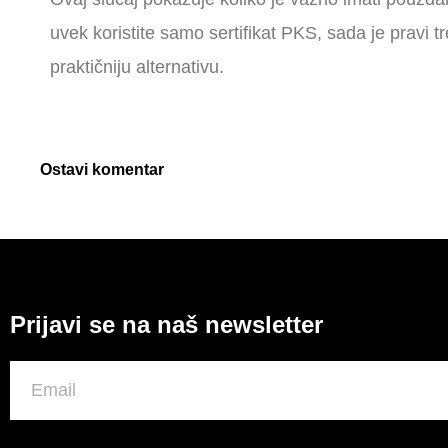
uvek koristite samo sertifikat PKS, sada je pravi tr
praktičniju alternativu.
Ostavi komentar
Prijavi se na naš newsletter