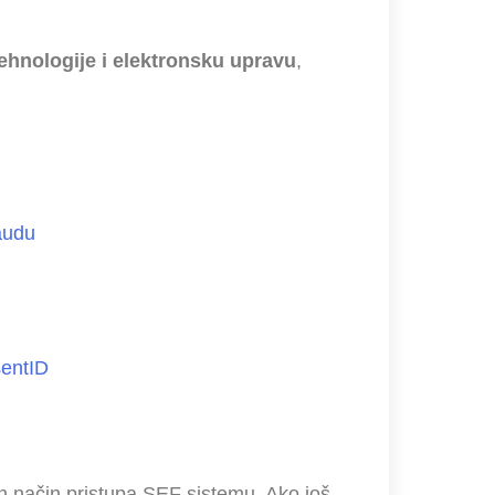
ehnologije i elektronsku upravu
,
laudu
sentID
n način pristupa SEF sistemu. Ako još