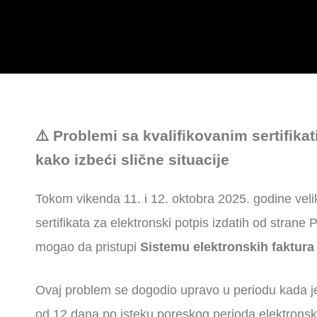
⚠️ Problemi sa kvalifikovanim sertifika
kako izbeći slične situacije
Tokom vikenda 11. i 12. oktobra 2025. godine veliki
sertifikata za elektronski potpis izdatih od strane
mogao da pristupi
Sistemu elektronskih faktura
Ovaj problem se dogodio upravo u periodu kada je 
od 12 dana po isteku poreskog perioda elektronsk