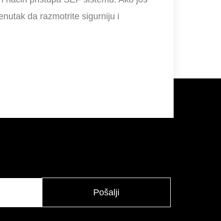
enutak da razmotrite sigurniju i
Pošalji