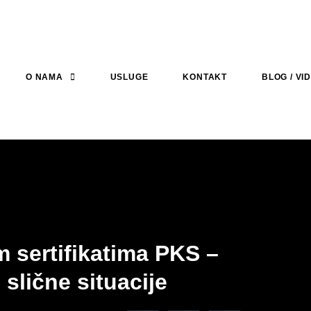
O NAMA
USLUGE
KONTAKT
BLOG / VI
m sertifikatima PKS –
 slične situacije