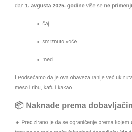
dan
1. avgusta 2025. godine
više se
ne primenj
čaj
smrznuto voće
med
ℹ️ Podsećamo da je ova obaveza ranije već ukinuta
meso i ribu, kafu i kakao.
📦 Naknade prema dobavljačim
🔸 Precizirano je da se ograničenje prema kojem