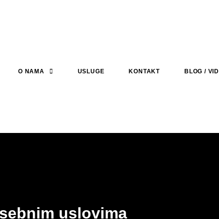
O NAMA
USLUGE
KONTAKT
BLOG / VI
osebnim uslovima