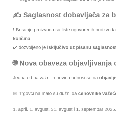
✍️ Saglasnost dobavljača za b
❗ Brisanje proizvoda sa liste ugovorenih proizvoda 
količina
✔️ dozvoljeno je
isključivo uz pisanu saglasnos
🌐 Nova obaveza objavljivanja
Jedna od najvažnijih novina odnosi se na
objavlj
📅 Trgovci na malo su dužni da
cenovnike važeć
1. april, 1. avgust, 31. avgust i 1. septembar 2025