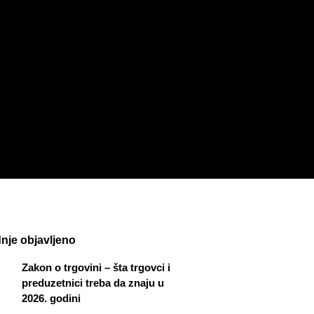
nje objavljeno
Zakon o trgovini – šta trgovci i
preduzetnici treba da znaju u
2026. godini