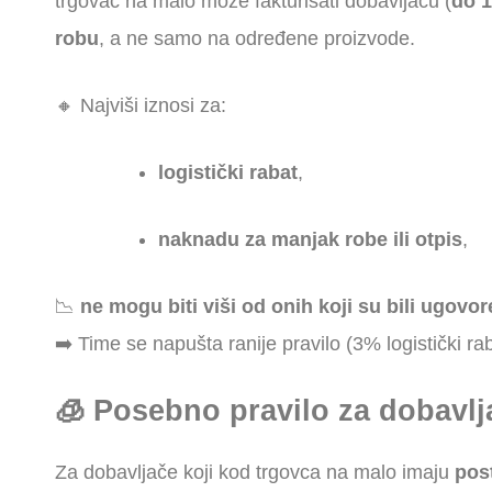
trgovac na malo može fakturisati dobavljaču (
do 
robu
, a ne samo na određene proizvode.
🔸 Najviši iznosi za:
logistički rabat
,
naknadu za manjak robe ili otpis
,
📉
ne mogu biti viši od onih koji su bili ugovo
➡️ Time se napušta ranije pravilo (3% logistički rab
🧊 Posebno pravilo za dobavl
Za dobavljače koji kod trgovca na malo imaju
pos