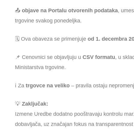
📤
objave na Portalu otvorenih podataka
, umes
trgovine svakog ponedeljka.
🗓️ Ova obaveza se primenjuje
od 1. decembra 20
📌 Cenovnici se objavljuju u
CSV formatu
, u skl
Ministarstva trgovine.
ℹ️ Za
trgovce na veliko
– pravila ostaju nepromen
💡
Zaključak:
Izmene Uredbe dodatno pooštravaju kontrolu marž
dobavljača, uz značajan fokus na transparentnost i