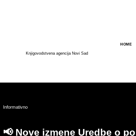
HOME
Knjigovodstvena agencija Novi Sad
Informativno
📢 Nove izmene Uredbe o p