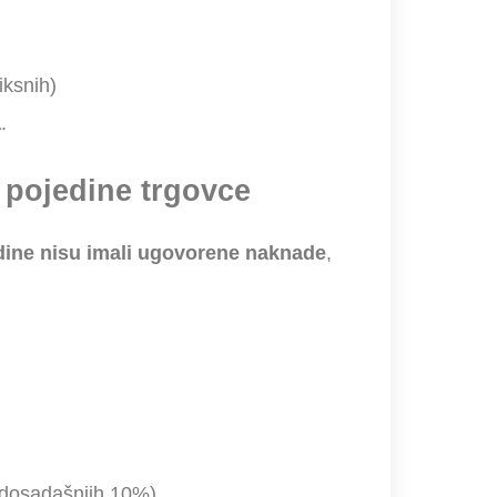
iksnih)
a
.
a pojedine trgovce
dine nisu imali ugovorene naknade
,
dosadašnjih 10%).