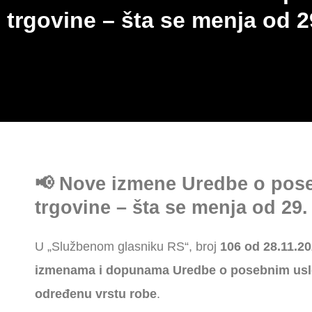
trgovine – šta se menja od 
📢 Nove izmene Uredbe o pos
trgovine – šta se menja od 29
U „Službenom glasniku RS“, broj
106 od 28.11.20
izmenama i dopunama Uredbe o posebnim uslov
određenu vrstu robe
.