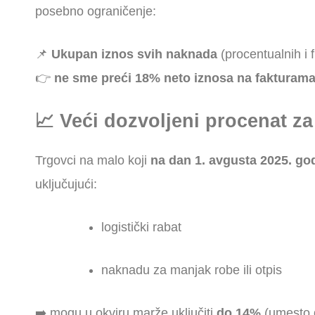
posebno ograničenje:
📌
Ukupan iznos svih naknada
(procentualnih i f
👉
ne sme preći 18% neto iznosa na fakturam
📈 Veći dozvoljeni procenat z
Trgovci na malo koji
na dan 1. avgusta 2025. go
uključujući:
logistički rabat
naknadu za manjak robe ili otpis
➡️ mogu u okviru marže uključiti
do 14%
(umesto 