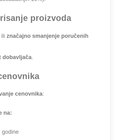
risanje proizvoda
ili
značajno smanjenje poručenih
t dobavljača
.
 cenovnika
ivanje cenovnika
:
e na:
. godine