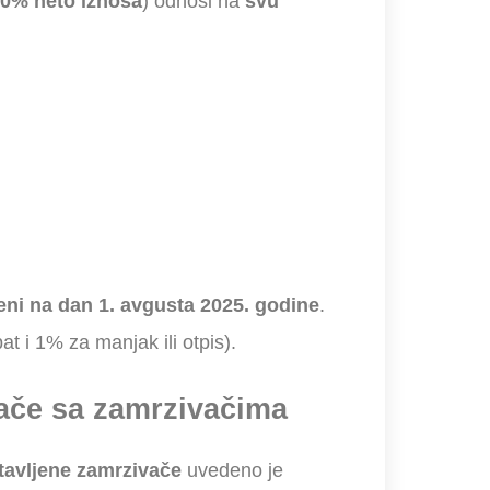
10% neto iznosa
) odnosi na
svu
reni na dan 1. avgusta 2025. godine
.
at i 1% za manjak ili otpis).
jače sa zamrzivačima
tavljene zamrzivače
uvedeno je