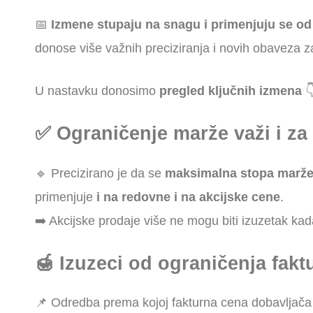
📅
Izmene stupaju na snagu i primenjuju se o
donose više važnih preciziranja i novih obaveza z
U nastavku donosimo
pregled ključnih izmena

✅ Ograničenje marže važi i za
🔹 Precizirano je da se
maksimalna stopa marže 
primenjuje
i na redovne i na akcijske cene
.
➡️ Akcijske prodaje više ne mogu biti izuzetak kad
🍯 Izuzeci od ograničenja fak
📌 Odredba prema kojoj fakturna cena dobavljača