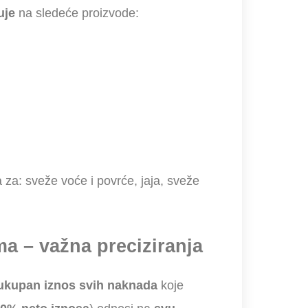
uje
na sledeće proizvode:
 za: sveže voće i povrće, jaja, sveže
a – važna preciziranja
ukupan iznos svih naknada
koje