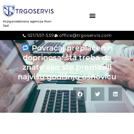
Knjigovodstvena agencija Novi
Informativno
Sad
021/557-539
office@trgoservis.com
Povraćaj preplaćenih
doprinosa: šta treba da
znate ako ste premašili
najvišu godišnju osnovicu