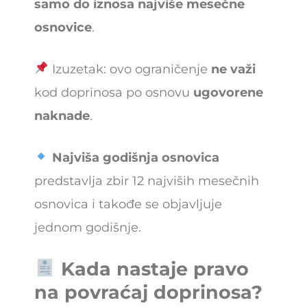
samo do iznosa najviše mesečne
osnovice
.
Izuzetak: ovo ograničenje
ne važi
kod doprinosa po osnovu
ugovorene
naknade
.
Najviša godišnja osnovica
predstavlja zbir 12 najviših mesečnih
osnovica i takođe se objavljuje
jednom godišnje.
Kada nastaje pravo
na povraćaj doprinosa?