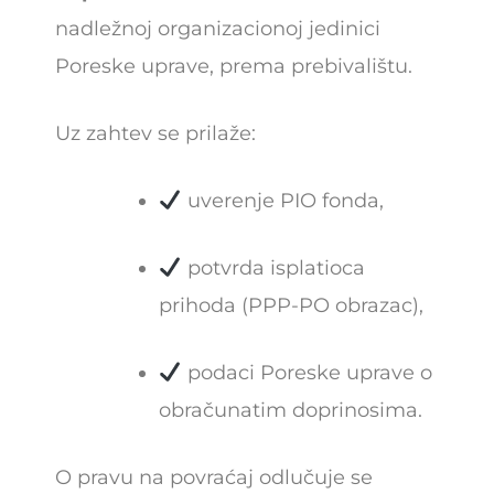
nadležnoj organizacionoj jedinici
Poreske uprave, prema prebivalištu.
Uz zahtev se prilaže:
uverenje PIO fonda,
potvrda isplatioca
prihoda (PPP-PO obrazac),
podaci Poreske uprave o
obračunatim doprinosima.
O pravu na povraćaj odlučuje se