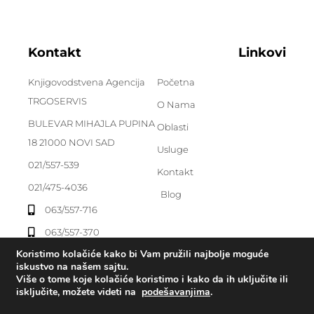
Kontakt
Linkovi
Knjigovodstvena Agencija
Početna
TRGOSERVIS
O Nama
BULEVAR MIHAJLA PUPINA
Oblasti
18 21000 NOVI SAD
Usluge
021/557-539
Kontakt
021/475-4036
Blog
063/557-716
063/557-370
Koristimo kolačiće kako bi Vam pružili najbolje moguće
iskustvo na našem sajtu.
Više o tome koje kolačiće koristimo i kako da ih uključite ili
© 2021 All rights reserved
isključite, možete videti na
podešavanjima
.