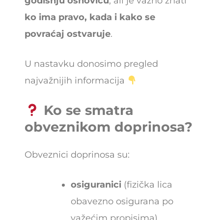
godišnju osnovicu
, ali je važno znati
ko ima pravo, kada i kako se
povraćaj ostvaruje
.
U nastavku donosimo pregled
najvažnijih informacija
Ko se smatra
obveznikom doprinosa?
Obveznici doprinosa su:
osiguranici
(fizička lica
obavezno osigurana po
važećim propisima),