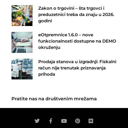
Zakon o trgovini – šta trgovci i
preduzetnici treba da znaju u 2026.
godini
eOtpremnice 1.6.0 – nove
funkcionalnosti dostupne na DEMO
okruženju
Prodaja stanova u izgradnji: Fiskalni
račun nije trenutak priznavanja
prihoda
Pratite nas na društvenim mrežama