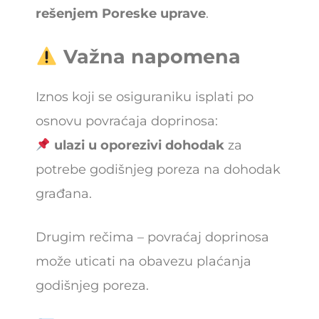
rešenjem Poreske uprave
.
Važna napomena
Iznos koji se osiguraniku isplati po
osnovu povraćaja doprinosa:
ulazi u oporezivi dohodak
za
potrebe godišnjeg poreza na dohodak
građana.
Drugim rečima – povraćaj doprinosa
može uticati na obavezu plaćanja
godišnjeg poreza.