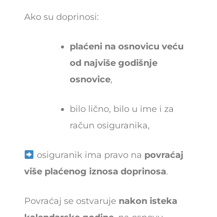
Ako su doprinosi:
plaćeni na osnovicu veću
od najviše godišnje
osnovice
,
bilo lično, bilo u ime i za
račun osiguranika,
osiguranik ima pravo na
povraćaj
više plaćenog iznosa doprinosa
.
Povraćaj se ostvaruje
nakon isteka