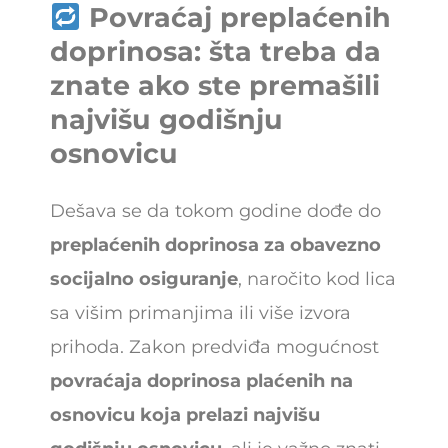
Povraćaj preplaćenih
doprinosa: šta treba da
znate ako ste premašili
najvišu godišnju
osnovicu
Dešava se da tokom godine dođe do
preplaćenih doprinosa za obavezno
socijalno osiguranje
, naročito kod lica
sa višim primanjima ili više izvora
prihoda. Zakon predviđa mogućnost
povraćaja doprinosa plaćenih na
osnovicu koja prelazi najvišu