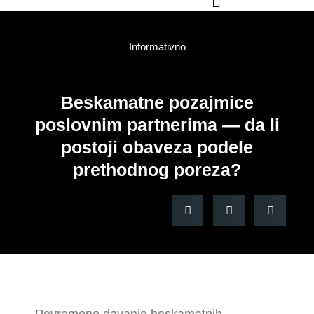
Knjigovodstvena agencija Novi Sad
021/557-539
office@trgoservis.com
Informativno
Beskamatne pozajmice
poslovnim partnerima — da li
postoji obaveza podele
prethodnog poreza?