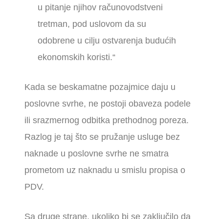
u pitanje njihov računovodstveni
tretman, pod uslovom da su
odobrene u cilju ostvarenja budućih
ekonomskih koristi.“
Kada se beskamatne pozajmice daju u
poslovne svrhe, ne postoji obaveza podele
ili srazmernog odbitka prethodnog poreza.
Razlog je taj što se pružanje usluge bez
naknade u poslovne svrhe ne smatra
prometom uz naknadu u smislu propisa o
PDV.
Sa druge strane, ukoliko bi se zaključilo da