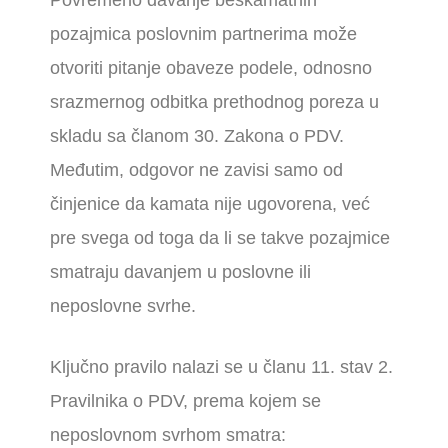
Povremeno davanje beskamatnih
pozajmica poslovnim partnerima može
otvoriti pitanje obaveze podele, odnosno
srazmernog odbitka prethodnog poreza u
skladu sa članom 30. Zakona o PDV.
Međutim, odgovor ne zavisi samo od
činjenice da kamata nije ugovorena, već
pre svega od toga da li se takve pozajmice
smatraju davanjem u poslovne ili
neposlovne svrhe.
Ključno pravilo nalazi se u članu 11. stav 2.
Pravilnika o PDV, prema kojem se
neposlovnom svrhom smatra: