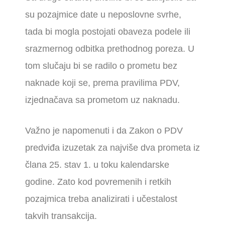
su pozajmice date u neposlovne svrhe,
tada bi mogla postojati obaveza podele ili
srazmernog odbitka prethodnog poreza. U
tom slučaju bi se radilo o prometu bez
naknade koji se, prema pravilima PDV,
izjednačava sa prometom uz naknadu.
Važno je napomenuti i da Zakon o PDV
predviđa izuzetak za najviše dva prometa iz
člana 25. stav 1. u toku kalendarske
godine. Zato kod povremenih i retkih
pozajmica treba analizirati i učestalost
takvih transakcija.