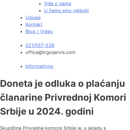
Više o nama
U čemu smo najbolji
Usluge
Kontakt
Blog / Video
021/557-539
office@trgoservis.com
Informativno
Doneta je odluka o plaćanju
članarine Privrednoj Komori
Srbije u 2024. godini
Skupština Privredne komore Srbije je, u skladu s