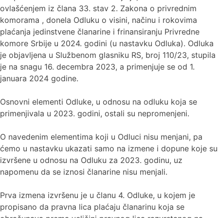
ovlašćenjem iz člana 33. stav 2. Zakona o privrednim
komorama , donela Odluku o visini, načinu i rokovima
plaćanja jedinstvene članarine i frinansiranju Privredne
komore Srbije u 2024. godini (u nastavku Odluka). Odluka
je objavljena u Službenom glasniku RS, broj 110/23, stupila
je na snagu 16. decembra 2023, a primenjuje se od 1.
januara 2024 godine.
Osnovni elementi Odluke, u odnosu na odluku koja se
primenjivala u 2023. godini, ostali su nepromenjeni.
O navedenim elementima koji u Odluci nisu menjani, pa
ćemo u nastavku ukazati samo na izmene i dopune koje su
izvršene u odnosu na Odluku zа 2023. godinu, uz
napomenu da se iznosi članarine nisu menjali.
Prva izmena izvršenu je u članu 4. Odluke, u kojem je
propisano da pravna lica plaćaju članarinu koja se