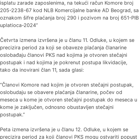
isplatu zarade zaposlenima, na tekući račun Komore broj
205-2238-67 kod NLB Komercijalne banke AD Beograd, sa
oznakom šifre plaćanja broj 290 i pozivom na broj 651-PIB
uplatioca-2024”
Četvrta izmena izvršena je u članu 11. Odluke, u kojem se
precizira period za koji se obaveze plaćanja članarine
oslobađaju članovi PKS nad kojima je otvoren stečajni
postupak i nad kojima je pokrenut postupa likvidacije,
tako da inovirani član 11, sada glasi:
“Članovi Komore nad kojim je otvoren stečajni postupak,
oslobudaju se obavere plaćanja članarine, počev od
meseca u kome je otvoren stečajni postupak do meseca u
kome je zaključen, odnosno obustavljen stečajni
postupak.”
Peta izmena izvršena je u članu 12. Odluke, u kojem se
precizira period za koji članovi PKS mogu ostvariti popust