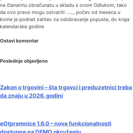
na članarinu obračunatu u skladu s ovom Odlukom, tako
da ovo pravo mogu ostvariti: ….., počev od meseca u
kome je podnet zahtev za odobravanje popusta, do kraja
kalendarske godine
Ostavi komentar
Poslednje objavljeno
Zakon o trgovini – šta trgovci i preduzetnici treba
da znaju u 2026. godini
eOtpremnice 1.6.0 – nove funkcionalnosti
dostupne na DEMO okruženju