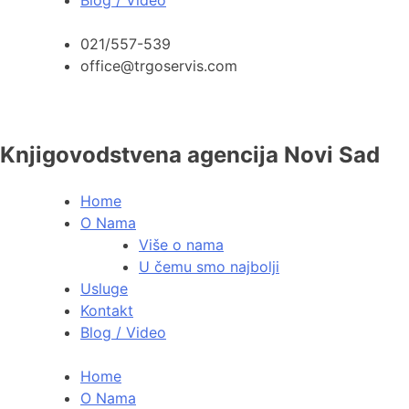
021/557-539
office@trgoservis.com
Knjigovodstvena agencija Novi Sad
Home
O Nama
Više o nama
U čemu smo najbolji
Usluge
Kontakt
Blog / Video
Home
O Nama