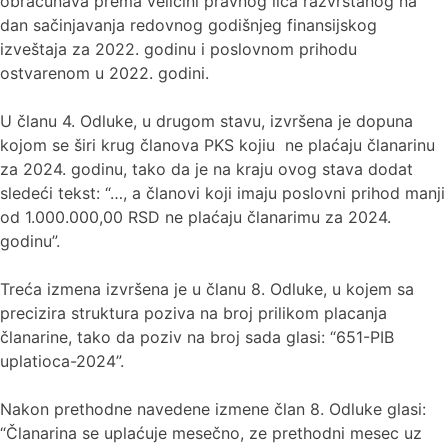
obračunava prema veličini pravnog lica razvrstanog na
dan sačinjavanja redovnog godišnjeg finansijskog
izveštaja za 2022. godinu i poslovnom prihodu
ostvarenom u 2022. godini.
U članu 4. Odluke, u drugom stavu, izvršena je dopuna
kojom se širi krug članova PKS kojiu ne plaćaju članarinu
za 2024. godinu, tako da je na kraju ovog stava dodat
sledeći tekst: “…, a članovi koji imaju poslovni prihod manji
od 1.000.000,00 RSD ne plaćaju članarimu za 2024.
godinu”.
Treća izmena izvršena je u članu 8. Odluke, u kojem sa
precizira struktura poziva na broj prilikom placanja
članarine, tako da poziv na broj sada glasi: “651-PIB
uplatioca-2024”.
Nakon prethodne navedene izmene član 8. Odluke glasi:
“Članarina se uplaćuje mesečno, ze prethodni mesec uz