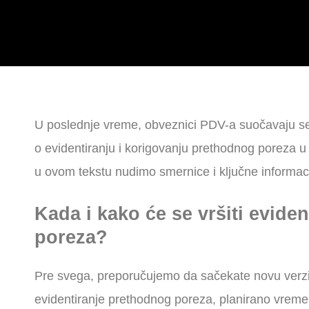
U poslednje vreme, obveznici PDV-a suočavaju se
o evidentiranju i korigovanju prethodnog poreza 
u ovom tekstu nudimo smernice i ključne informaci
Kada i kako će se vršiti evide
poreza?
Pre svega, preporučujemo da sačekate novu verzij
evidentiranje prethodnog poreza, planirano vreme