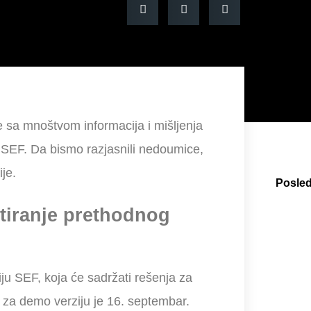
 sa mnoštvom informacija i mišljenja
u SEF. Da bismo razjasnili nedoumice,
je.
Posled
ntiranje prethodnog
u SEF, koja će sadržati rešenja za
 za demo verziju je 16. septembar.