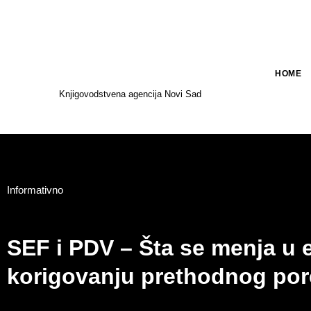
HOME
Knjigovodstvena agencija Novi Sad
Informativno
SEF i PDV – Šta se menja u e
korigovanju prethodnog po