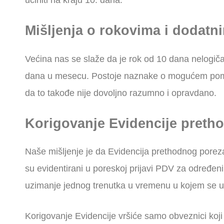
učiniti na kraju 10. dana.
Mišljenja o rokovima i doda
Većina nas se slaže da je rok od 10 dana nelogiča
dana u mesecu. Postoje naznake o mogućem pome
da to takođe nije dovoljno razumno i opravdano.
Korigovanje Evidencije preth
Naše mišljenje je da Evidencija prethodnog poreza
su evidentirani u poreskoj prijavi PDV za određen
uzimanje jednog trenutka u vremenu u kojem se un
Korigovanje Evidencije vršiće samo obveznici koj