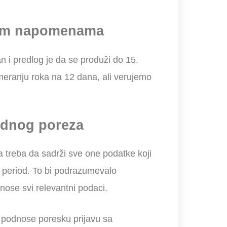
tnim napomenama
n i predlog je da se produži do 15.
ranju roka na 12 dana, ali verujemo
odnog poreza
 treba da sadrži sve one podatke koji
i period. To bi podrazumevalo
ose svi relevantni podaci.
i podnose poresku prijavu sa