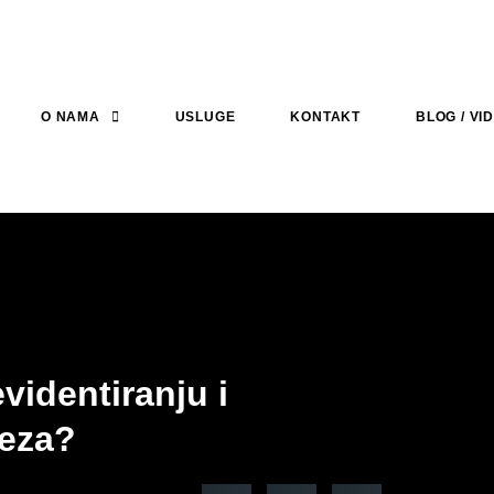
O NAMA
USLUGE
KONTAKT
BLOG / VI
videntiranju i
reza?