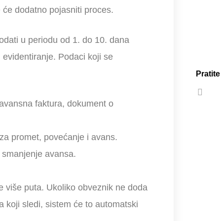
 će dodatno pojasniti proces.
odati u periodu od 1. do 10. dana
 evidentiranje. Podaci koji se
Pratit
, avansna faktura, dokument o
za promet, povećanje i avans.
i smanjenje avansa.
e više puta. Ukoliko obveznik ne doda
koji sledi, sistem će to automatski