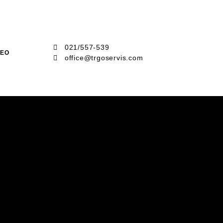
021/557-539
DEO
office@trgoservis.com