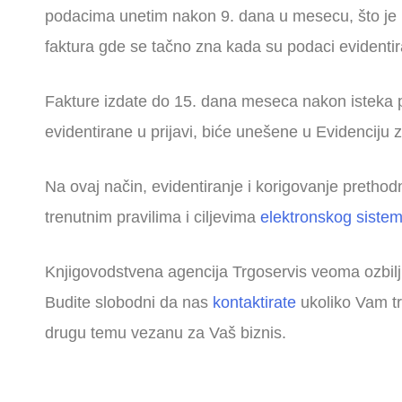
podacima unetim nakon 9. dana u mesecu, što je 
faktura gde se tačno zna kada su podaci evidentir
Fakture izdate do 15. dana meseca nakon isteka p
evidentirane u prijavi, biće unešene u Evidenciju 
Na ovaj način, evidentiranje i korigovanje pretho
trenutnim pravilima i ciljevima
elektronskog siste
Knjigovodstvena agencija Trgoservis veoma ozbilj
Budite slobodni da nas
kontaktirate
ukoliko Vam tr
drugu temu vezanu za Vaš biznis.