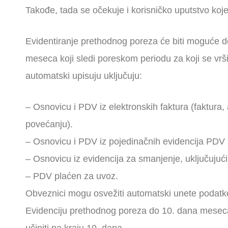
Takođe, tada se očekuje i korisničko uputstvo koje
Evidentiranje prethodnog poreza će biti moguće d
meseca koji sledi poreskom periodu za koji se vrši
automatski upisuju uključuju:
– Osnovicu i PDV iz elektronskih faktura (faktura
povećanju).
– Osnovicu i PDV iz pojedinačnih evidencija PDV 
– Osnovicu iz evidencija za smanjenje, uključujuć
– PDV plaćen za uvoz.
Obveznici mogu osvežiti automatski unete podatk
Evidenciju prethodnog poreza do 10. dana meseca 