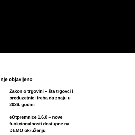
nje objavljeno
Zakon o trgovini – šta trgovci i
preduzetnici treba da znaju u
2026. godini
eOtpremnice 1.6.0 – nove
funkcionalnosti dostupne na
DEMO okruženju