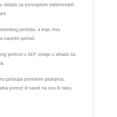
u skladu sa konceptom elektronskih
ani.
oreskog perioda, a koje nisu
za naredni period.
dnog poreza u SEF ostaje u skladu sa
ma
.
no pristupa poreskim pitanjima.
eba pomoć ili savet na ovu ili neku