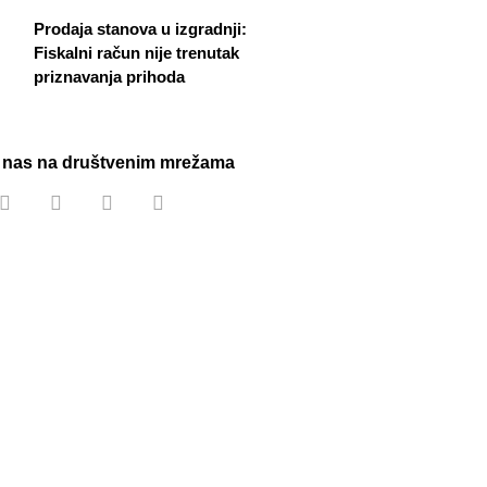
Prodaja stanova u izgradnji:
Fiskalni račun nije trenutak
priznavanja prihoda
e nas na društvenim mrežama