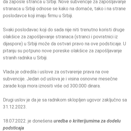
da zaposle stranca u Srbiji. Nove subvencije za zapošljavanje
stranaca u Srbiji odnose se kako na domaće, tako i na strane
poslodavce koji imaju firmu u Srbiji.
Svaki poslodavac koji do sada nije niti trenutno koristi druge
olakšice za zapošljevanje stranaca (stranci i povratnici iz
dijaspore) u Srbiji može da ostvari pravo na ove podsticaje. U
pitanju su potpuno nove poreske olakšice za zapošljavanje
stranih radnika u Srbiji.
Vlada je odredila i uslove za ostvarenje prava na ove
subvencije. Jedan od uslova je i visina osnovne mesečne
zarade koja mora iznositi više od 300.000 dinara.
Drugi uslov je da je sa radnikom sklopljen ugovor zaključno sa
31.12.2023.
18.07.2022. je donešena
uredba o kriterijumima za dodelu
podsticaja