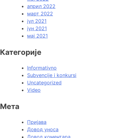
април 2022
март 2022
јул 2021
јун 2021
мај 2021
Категорије
Informativno
Subvencije i konkursi
Uncategorized
Video
Мета
Пријава
Довод уноса
Довод коментара