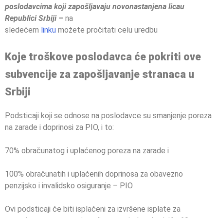
poslodavcima koji zapošljavaju novonastanjena licau
Republici Srbiji –
na
sledećem
linku
možete pročitati celu uredbu
Koje troškove poslodavca će pokriti ove
subvencije za zapošljavanje stranaca u
Srbiji
Podsticaji koji se odnose na poslodavce su smanjenje poreza
na zarade i doprinosi za PIO, i to:
70% obračunatog i uplaćenog poreza na zarade i
100% obračunatih i uplaćenih doprinosa za obavezno
penzijsko i invalidsko osiguranje – PIO
Ovi podsticaji će biti isplaćeni za izvršene isplate za