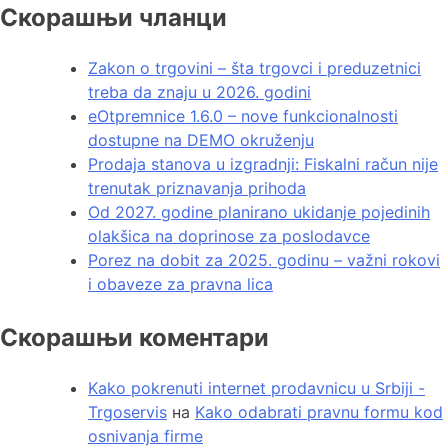
Скорашњи чланци
Zakon o trgovini – šta trgovci i preduzetnici
treba da znaju u 2026. godini
eOtpremnice 1.6.0 – nove funkcionalnosti
dostupne na DEMO okruženju
Prodaja stanova u izgradnji: Fiskalni račun nije
trenutak priznavanja prihoda
Od 2027. godine planirano ukidanje pojedinih
olakšica na doprinose za poslodavce
Porez na dobit za 2025. godinu – važni rokovi
i obaveze za pravna lica
Скорашњи коментари
Kako pokrenuti internet prodavnicu u Srbiji -
Trgoservis
на
Kako odabrati pravnu formu kod
osnivanja firme