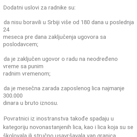
Dodatni uslovi za radnike su:
da nisu boravili u Srbiji više od 180 dana u poslednja
24
meseca pre dana zaključenja ugovora sa
poslodavcem;
da je zaključen ugovor o radu na neodređeno
vreme sa punim
radnim vremenom;
da je mesečna zarada zaposlenog lica najmanje
300.000
dinara u bruto iznosu.
ovratnici iz inostranstva takođe spadaju
u
kategoriju novonastanjenih lica, kao i lica koja su se
školovala ili stručno
usavršavala van granica