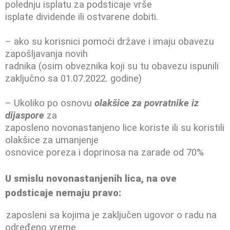
polednju isplatu za podsticaje vrše
isplate dividende ili ostvarene dobiti.
– ako su korisnici pomoći države i imaju obavezu
zapošljavanja novih
radnika (osim obveznika koji su tu obavezu ispunili
zaključno sa 01.07.2022. godine)
– Ukoliko po osnovu
olakšice za povratnike iz
dijaspore
za
zaposleno novonastanjeno lice koriste ili su koristili
olakšice za umanjenje
osnovice poreza i doprinosa na zarade od 70%
U smislu novonastanjenih lica, na ove
podsticaje nemaju pravo:
zaposleni sa kojima je zaključen ugovor o radu na
određeno vreme