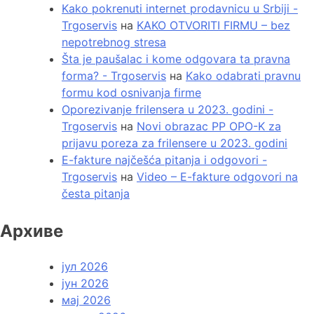
Kako pokrenuti internet prodavnicu u Srbiji -
Trgoservis
на
KAKO OTVORITI FIRMU – bez
nepotrebnog stresa
Šta je paušalac i kome odgovara ta pravna
forma? - Trgoservis
на
Kako odabrati pravnu
formu kod osnivanja firme
Oporezivanje frilensera u 2023. godini -
Trgoservis
на
Novi obrazac PP OPO-K za
prijavu poreza za frilensere u 2023. godini
E-fakture najčešća pitanja i odgovori -
Trgoservis
на
Video – E-fakture odgovori na
česta pitanja
Архиве
јул 2026
јун 2026
мај 2026