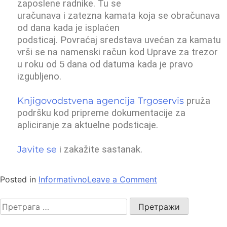
zaposlene radnike. Tu se
uračunava i zatezna kamata koja se obračunava
od dana kada je isplaćen
podsticaj. Povraćaj sredstava uvećan za kamatu
vrši se na namenski račun kod Uprave za trezor
u roku od 5 dana od datuma kada je pravo
izgubljeno.
Knjigovodstvena agencija Trgoservis
pruža
podršku kod pripreme dokumentacije za
apliciranje za aktuelne podsticaje.
Javite se
i zakažite sastanak.
Posted in
Informativno
Leave a Comment