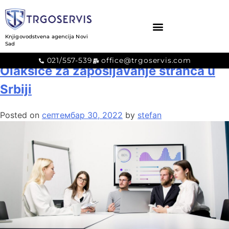
Месец:
септембар 2022.
Knjigovodstvena agencija Novi
Sad
021/557-539
office@trgoservis.com
Olakšice za zapošljavanje stranca u
Srbiji
Posted on
септембар 30, 2022
by
stefan