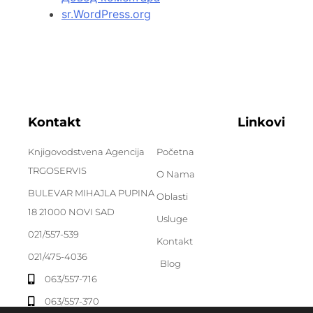
sr.WordPress.org
Kontakt
Linkovi
Knjigovodstvena Agencija
Početna
TRGOSERVIS
O Nama
BULEVAR MIHAJLA PUPINA
Oblasti
18 21000 NOVI SAD
Usluge
021/557-539
Kontakt
021/475-4036
Blog
063/557-716
063/557-370