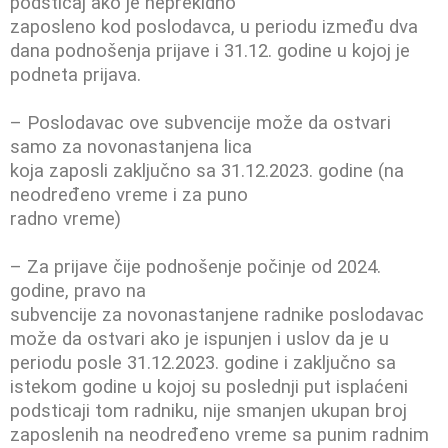
podsticaj ako je neprekidno
zaposleno kod poslodavca, u periodu između dva
dana podnošenja prijave i 31.12. godine u kojoj je
podneta prijava.
– Poslodavac ove subvencije može da ostvari
samo za novonastanjena lica
koja zaposli zaključno sa 31.12.2023. godine (na
neodređeno vreme i za puno
radno vreme)
– Za prijave čije podnošenje počinje od 2024.
godine, pravo na
subvencije za novonastanjene radnike poslodavac
može da ostvari ako je ispunjen i uslov da je u
periodu posle 31.12.2023. godine i zaključno sa
istekom godine u kojoj su poslednji put isplaćeni
podsticaji tom radniku, nije smanjen ukupan broj
zaposlenih na neodređeno vreme sa punim radnim