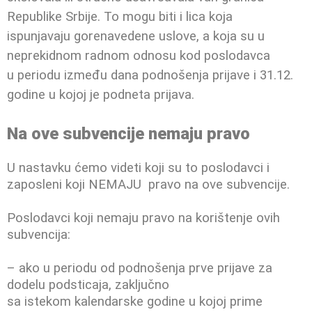
Republike Srbije. To mogu biti i lica koja
ispunjavaju
gorenavedene uslove, a koja su u
neprekidnom radnom odnosu kod poslodavca
u
periodu između dana podnošenja prijave i 31.12.
godine u kojoj je podneta
prijava.
Na ove subvencije nemaju pravo
U nastavku ćemo videti koji su to poslodavci i
zaposleni koji NEMAJU pravo na ove subvencije.
Poslodavci koji nemaju pravo na korištenje ovih
subvencija:
– ako u periodu od podnošenja prve prijave za
dodelu podsticaja, zaključno
sa istekom kalendarske godine u kojoj prime