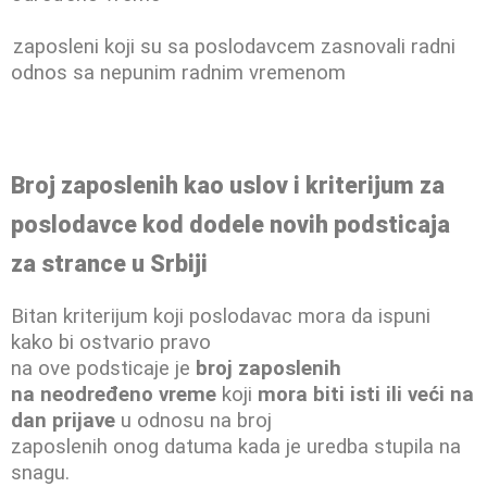
zaposleni koji su sa poslodavcem zasnovali radni
odnos sa nepunim radnim vremenom
Broj zaposlenih kao uslov i kriterijum za
poslodavce kod dodele novih podsticaja
za strance u Srbiji
Bitan kriterijum koji poslodavac mora da ispuni
kako bi ostvario pravo
na ove podsticaje je
broj zaposlenih
na neodređeno vreme
koji
mora biti isti ili veći
na
dan prijave
u odnosu na broj
zaposlenih onog datuma kada je uredba stupila na
snagu.