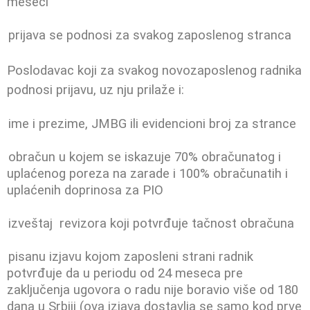
meseci
prijava se podnosi za svakog zaposlenog stranca
Poslodavac koji za svakog novozaposlenog radnika
podnosi prijavu, uz
nju prilaže i:
ime i prezime, JMBG ili evidencioni broj za strance
obračun u kojem se iskazuje 70% obračunatog i
uplaćenog poreza na zarade i 100% obračunatih i
uplaćenih doprinosa za PIO
izveštaj revizora koji potvrđuje tačnost obračuna
pisanu izjavu kojom zaposleni strani radnik
potvrđuje da u periodu od 24 meseca pre
zaključenja ugovora o radu nije boravio više od 180
dana u Srbiji (ova izjava dostavlja se samo kod prve