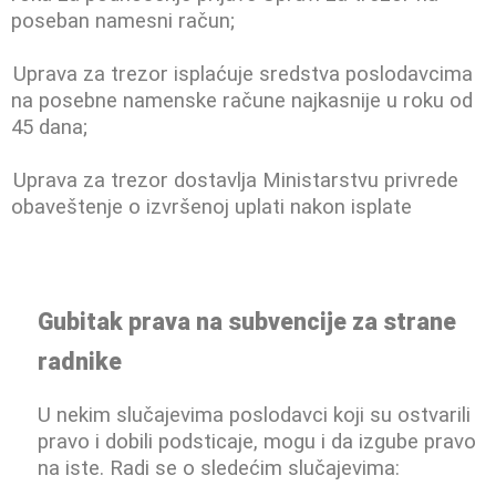
poseban namesni račun;
Uprava za trezor isplaćuje sredstva poslodavcima
na posebne namenske račune najkasnije u roku od
45 dana;
Uprava za trezor dostavlja Ministarstvu privrede
obaveštenje o izvršenoj uplati nakon isplate
Gubitak prava na subvencije za strane
radnike
U nekim slučajevima poslodavci koji su ostvarili
pravo i dobili podsticaje, mogu i da izgube pravo
na iste. Radi se o sledećim slučajevima: