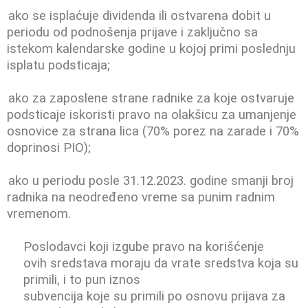
ako se isplaćuje dividenda ili ostvarena dobit u
periodu od podnošenja prijave i zaključno sa
istekom kalendarske godine u kojoj primi poslednju
isplatu podsticaja;
ako za zaposlene strane radnike za koje ostvaruje
podsticaje iskoristi pravo na olakšicu za umanjenje
osnovice za strana lica (70% porez na zarade i 70%
doprinosi PIO);
ako u periodu posle 31.12.2023. godine smanji broj
radnika na neodređeno vreme sa punim radnim
vremenom.
Poslodavci koji izgube pravo na korišćenje
ovih sredstava moraju da vrate sredstva koja su
primili, i to pun iznos
subvencija koje su primili po osnovu prijava za