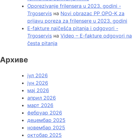
Oporezivanje frilensera u 2023. godini -
Trgoservis
на
Novi obrazac PP OPO-K za
prijavu poreza za frilensere u 2023. godini
E-fakture najčešća pitanja i odgovori -
Trgoservis
на
Video – E-fakture odgovori na
česta pitanja
Архиве
јул 2026
јун 2026
мај 2026
април 2026
март 2026
фебруар 2026
децембар 2025
новембар 2025
октобар 2025