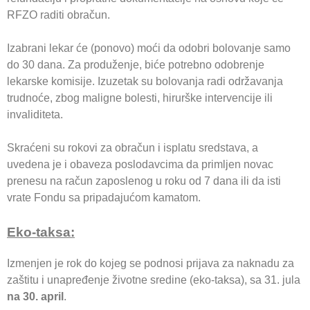
RFZO raditi obračun.
Izabrani lekar će (ponovo) moći da odobri bolovanje samo
do 30 dana. Za produženje, biće potrebno odobrenje
lekarske komisije. Izuzetak su bolovanja radi održavanja
trudnoće, zbog maligne bolesti, hirurške intervencije ili
invaliditeta.
Skraćeni su rokovi za obračun i isplatu sredstava, a
uvedena je i obaveza poslodavcima da primljen novac
prenesu na račun zaposlenog u roku od 7 dana ili da isti
vrate Fondu sa pripadajućom kamatom.
Eko-taksa:
Izmenjen je rok do kojeg se podnosi prijava za naknadu za
zaštitu i unapređenje životne sredine (eko-taksa), sa 31. jula
na 30. april
.