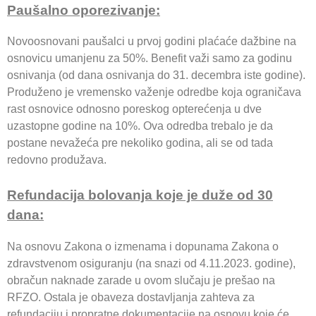
Paušalno oporezivanjе:
Novoosnovani paušalci u prvoj godini plaćaće dažbine na
osnovicu umanjenu za 50%. Benefit važi samo za godinu
osnivanja (od dana osnivanja do 31. decembra iste godine).
Produženo je vremensko važenje odredbe koja ograničava
rast osnovice odnosno poreskog opterećenja u dve
uzastopne godine na 10%. Ova odredba trebalo je da
postane nevažeća pre nekoliko godina, ali se od tada
redovno produžava.
Refundacija bolovanja koje je duže od 30
dana:
Na osnovu Zakonа o izmenama i dopunama Zakona o
zdravstvenom osiguranju (na snazi od 4.11.2023. godine),
obračun naknade zarade u ovom slučaju је prešao na
RFZO. Оstala je obaveza dostavljanja zahteva za
refundaciju i propratne dokumentacije na osnovu koje će