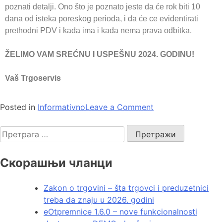
poznati detalji. Ono što je poznato jeste da će rok biti 10
dana od isteka poreskog perioda, i da će се evidentirati
prethodni PDV i kada ima i kada nema pravа odbitka.
ŽELIMO VAM SREĆNU I USPEŠNU 2024. GODINU!
Vaš Trgoservis
Posted in
Informativno
Leave a Comment
Скорашњи чланци
Zakon o trgovini – šta trgovci i preduzetnici
treba da znaju u 2026. godini
eOtpremnice 1.6.0 – nove funkcionalnosti