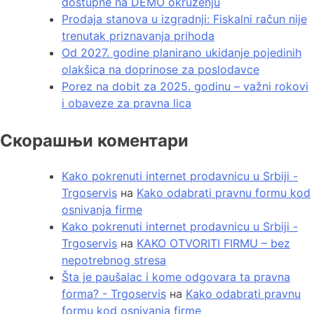
dostupne na DEMO okruženju
Prodaja stanova u izgradnji: Fiskalni račun nije
trenutak priznavanja prihoda
Od 2027. godine planirano ukidanje pojedinih
olakšica na doprinose za poslodavce
Porez na dobit za 2025. godinu – važni rokovi
i obaveze za pravna lica
Скорашњи коментари
Kako pokrenuti internet prodavnicu u Srbiji -
Trgoservis
на
Kako odabrati pravnu formu kod
osnivanja firme
Kako pokrenuti internet prodavnicu u Srbiji -
Trgoservis
на
KAKO OTVORITI FIRMU – bez
nepotrebnog stresa
Šta je paušalac i kome odgovara ta pravna
forma? - Trgoservis
на
Kako odabrati pravnu
formu kod osnivanja firme