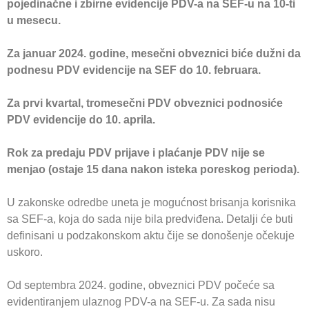
pojedinačne i zbirne evidencije PDV-a na SEF-u na 10-ti
u mesecu.
Za januar 2024. godine, mesečni obveznici biće dužni da
podnesu PDV evidencije na SEF do 10. februara.
Za prvi kvartal, tromesečni PDV obveznici podnosiće
PDV evidencije do 10. aprila.
Rok za predaju PDV prijave i plaćanje PDV nije se
menjao (ostaje 15 dana nakon isteka poreskog perioda).
U zakonske odredbe uneta je mogućnost brisanja korisnika
sa SEF-a, koja do sada nije bila predviđena. Detalji će buti
definisani u podzakonskom aktu čije se donošenje očekuje
uskoro.
Od septembra 2024. godine, obveznici PDV počeće sa
evidentiranjem ulaznog PDV-a na SEF-u. Za sada nisu