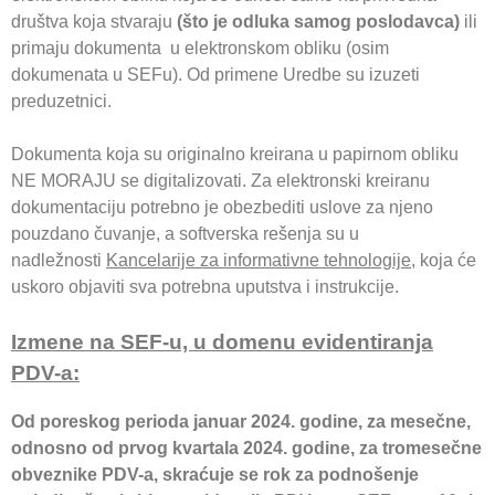
društva koja stvaraju
(što je odluka samog poslodavca)
ili
primaju dokumenta u elektronskom obliku (osim
dokumenata u SEFu). Od primene Uredbe su izuzeti
preduzetnici.
Dokumenta koja su originalno kreirana u papirnom obliku
NE MORAJU se digitalizovati. Za elektronski kreiranu
dokumentaciju potrebno je obezbediti uslove za njeno
pouzdano čuvanje, a softverska rešenja su u
nadležnosti
Kancelarije za informativne tehnologije
, koja će
uskoro objaviti sva potrebna uputstva i instrukcije.
Izmene na SEF-u, u domenu evidentiranja
PDV-a:
Od poreskog perioda januar 2024. godine, za mesečne,
odnosno od prvog kvartala 2024. godine, za tromesečne
obveznike PDV-a, skraćuje se rok za podnošenje