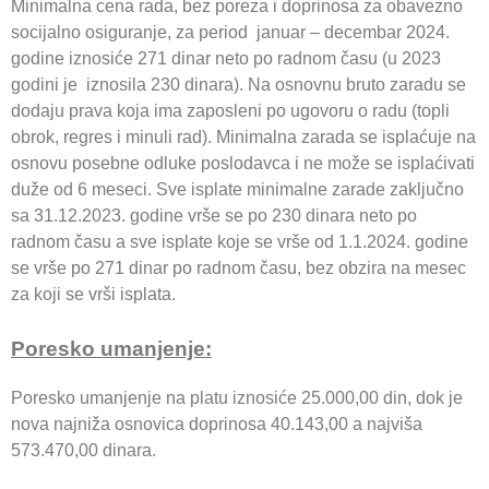
Minimalna cena rada, bez poreza i doprinosa za obavezno
socijalno osiguranje, za period januar – decembar 2024.
godine iznosiće 271 dinar neto po radnom času (u 2023
godini je iznosila 230 dinara). Na osnovnu bruto zaradu se
dodaju prava koja ima zaposleni po ugovoru o radu (topli
obrok, regres i minuli rad). Minimalna zarada se isplaćuje na
osnovu posebne odluke poslodavca i ne može se isplaćivati
duže od 6 meseci. Sve isplate minimalne zarade zaključno
sa 31.12.2023. godine vrše se po 230 dinara neto po
radnom času a sve isplate koje se vrše od 1.1.2024. godine
se vrše po 271 dinar po radnom času, bez obzira na mesec
za koji se vrši isplata.
Poresko umanjenje:
Poresko umanjenje na platu iznosiće 25.000,00 din, dok je
nova najniža osnovica doprinosa 40.143,00 a najviša
573.470,00 dinara.