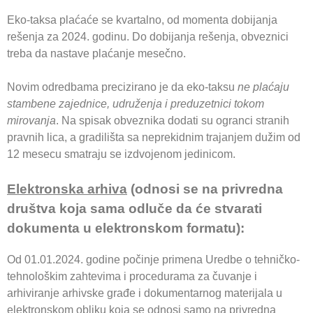
Eko-taksa plaćaće se kvartalno, od momenta dobijanja
rešenja za 2024. godinu. Do dobijanja rešenja, obveznici
treba da nastave plaćanje mesečno.
Novim odredbama precizirano je da eko-taksu
ne plaćaju
stambene zajednice, udruženja i preduzetnici tokom
mirovanja
. Na spisak obveznika dodati su ogranci stranih
pravnih lica, a gradilišta sa neprekidnim trajanjem dužim od
12 mesecu smatraju se izdvojenom jedinicom.
Elektronska arhiva
(odnosi se na privredna
društva koja sama odluče da će stvarati
dokumenta u elektronskom formatu):
Od 01.01.2024. godine počinje primena Uredbe o tehničko-
tehnološkim zahtevima i procedurama za čuvanje i
arhiviranje arhivske građe i dokumentarnog materijala u
elektronskom obliku koja se odnosi samo na privredna