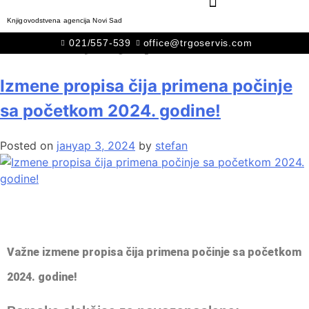
Knjigovodstvena agencija Novi Sad
Месец:
јануар 2024.
021/557-539
office@trgoservis.com
Izmene propisa čija primena počinje
sa početkom 2024. godine!
Posted on
јануар 3, 2024
by
stefan
Važne izmene propisa čija primena počinje sa početkom
2024. godine!