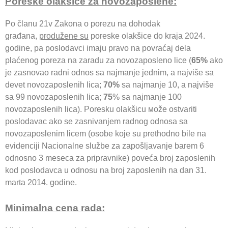
Poreske olakšice za novozaposlene:
Po članu 21v Zakona o porezu na dohodak
građana,
produžene su
poreske olakšice do kraja 2024.
godine, pa poslodavci imaјu pravo na povraćaj dela
plaćenog poreza na zaradu za novozaposleno lice (
65%
ako
je zasnovao radni odnos sa najmanje jednim, a najviše sa
devet novozaposlenih lica;
70%
sa najmanje 10, a najviše
sa 99 novozaposlenih lica;
75
% sa najmanje 100
novozaposlenih lica). Poresku olakšicu мože ostvariti
poslodavac ako se zasnivanjem radnog odnosa sa
novozaposlenim licem (osobe koje su prethodno bile na
evidenciji Nacionalne službe za zapošljavanje barem 6
odnosno 3 meseca za pripravnike) poveća broj zaposlenih
kod poslodavca u odnosu na broj zaposlenih na dan 31.
marta 2014. godine.
Minimalna cena rada: