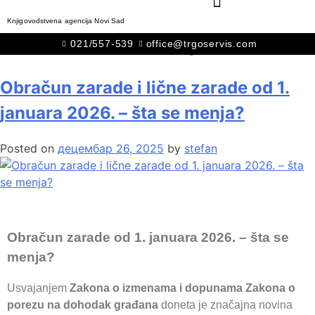
Knjigovodstvena agencija Novi Sad
Месец:
децембар 2025.
021/557-539
office@trgoservis.com
Obračun zarade i lične zarade od 1.
januara 2026. – šta se menja?
Posted on
децембар 26, 2025
by
stefan
Obračun zarade od 1. januara 2026. – šta se
menja?
Usvajanjem
Zakona o izmenama i dopunama Zakona o
porezu na dohodak građana
doneta je značajna novina