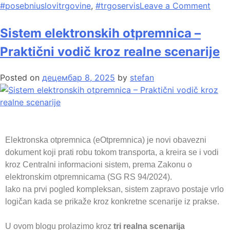
#posebniuslovitrgovine
,
#trgoservis
Leave a Comment
Sistem elektronskih otpremnica –
Praktični vodič kroz realne scenarije
Posted on
децембар 8, 2025
by
stefan
Elektronska otpremnica (eOtpremnica) je novi obavezni
dokument koji prati robu tokom transporta, a kreira se i vodi
kroz Centralni informacioni sistem, prema Zakonu o
elektronskim otpremnicama (SG RS 94/2024).
Iako na prvi pogled kompleksan, sistem zapravo postaje vrlo
logičan kada se prikaže kroz konkretne scenarije iz prakse.
U ovom blogu prolazimo kroz
tri realna scenarija