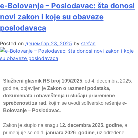
e-Bolovanje – Poslodavac: šta donosi
novi zakon i koje su obaveze
poslodavaca
Posted on
децембар 23, 2025
by
stefan
Službeni glasnik RS broj 109/2025
, od 4. decembra 2025.
godine, objavljen je
Zakon o razmeni podataka,
dokumenata i obaveštenja u slučaju privremene
sprečenosti za rad
, kojim se uvodi softversko rešenje
e-
Bolovanje – Poslodavac
.
Zakon
je
stup
io
na snagu
12. decembra 2025. godine
, a
primenjuje se od
1. januara 2026. godine
, uz određene