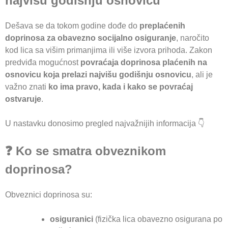
najvišu godišnju osnovicu
Dešava se da tokom godine dođe do
preplaćenih
doprinosa za obavezno socijalno osiguranje
, naročito
kod lica sa višim primanjima ili više izvora prihoda. Zakon
predviđa mogućnost
povraćaja doprinosa plaćenih na
osnovicu koja prelazi najvišu godišnju osnovicu
, ali je
važno znati
ko ima pravo, kada i kako se povraćaj
ostvaruje
.
U nastavku donosimo pregled najvažnijih informacija 👇
❓ Ko se smatra obveznikom
doprinosa?
Obveznici doprinosa su:
osiguranici
(fizička lica obavezno osigurana po