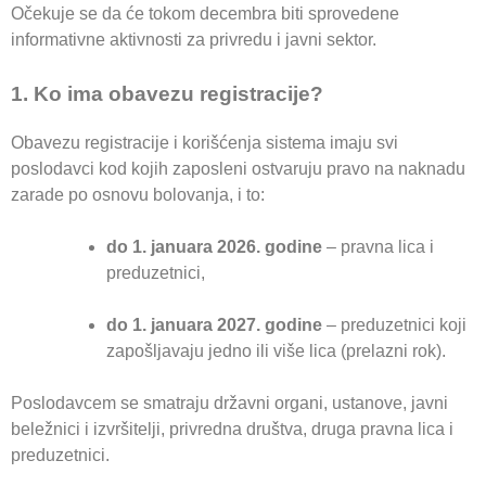
Očekuje se da će tokom decembra biti sprovedene
informativne aktivnosti za privredu i javni sektor.
1. Ko ima obavezu registracije?
Obavezu registracije i korišćenja sistema imaju svi
poslodavci kod kojih zaposleni ostvaruju pravo na naknadu
zarade po osnovu bolovanja, i to:
do 1. januara 2026. godine
– pravna lica i
preduzetnici,
do 1. januara 2027. godine
– preduzetnici koji
zapošljavaju jedno ili više lica (prelazni rok).
Poslodavcem se smatraju državni organi, ustanove, javni
beležnici i izvršitelji, privredna društva, druga pravna lica i
preduzetnici.