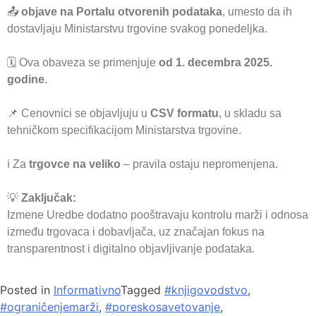
📤
objave na Portalu otvorenih podataka
, umesto da ih
dostavljaju Ministarstvu trgovine svakog ponedeljka.
🗓️ Ova obaveza se primenjuje
od 1. decembra 2025.
godine
.
📌 Cenovnici se objavljuju u
CSV formatu
, u skladu sa
tehničkom specifikacijom Ministarstva trgovine.
ℹ️ Za
trgovce na veliko
– pravila ostaju nepromenjena.
💡
Zaključak:
Izmene Uredbe dodatno pooštravaju kontrolu marži i odnosa
između trgovaca i dobavljača, uz značajan fokus na
transparentnost i digitalno objavljivanje podataka.
Posted in
Informativno
Tagged
#knjigovodstvo
,
#ograničenjemarži
,
#poreskosavetovanje
,