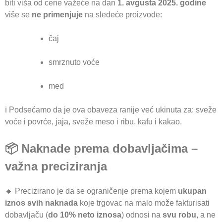
biti viša od cene važeće na dan
1. avgusta 2025. godine
više se
ne primenjuje
na sledeće proizvode:
čaj
smrznuto voće
med
ℹ️ Podsećamo da je ova obaveza ranije već ukinuta za: sveže
voće i povrće, jaja, sveže meso i ribu, kafu i kakao.
📦 Naknade prema dobavljačima –
važna preciziranja
🔸 Precizirano je da se ograničenje prema kojem
ukupan
iznos svih naknada
koje trgovac na malo može fakturisati
dobavljaču (
do 10% neto iznosa
) odnosi na
svu robu
, a ne