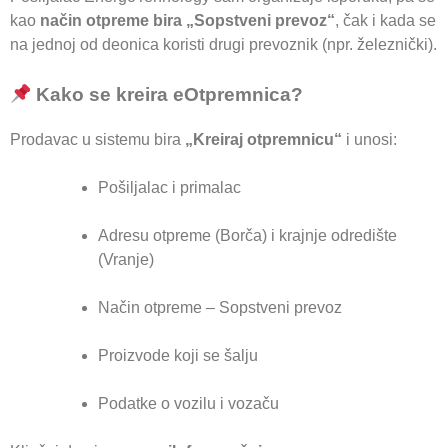
kao
način otpreme bira „Sopstveni prevoz“
, čak i kada se
na jednoj od deonica koristi drugi prevoznik (npr. železnički).
Kako se kreira eOtpremnica?
Prodavac u sistemu bira
„Kreiraj otpremnicu“
i unosi:
Pošiljalac i primalac
Adresu otpreme (Borča) i krajnje odredište
(Vranje)
Način otpreme – Sopstveni prevoz
Proizvode koji se šalju
Podatke o vozilu i vozaču