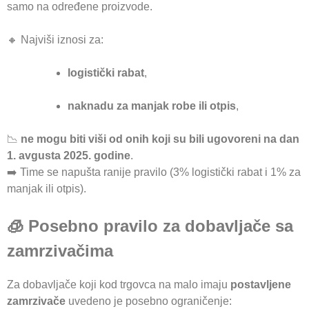
samo na određene proizvode.
🔸 Najviši iznosi za:
logistički rabat
,
naknadu za manjak robe ili otpis
,
📉
ne mogu biti viši od onih koji su bili ugovoreni na dan
1. avgusta 2025. godine
.
➡️ Time se napušta ranije pravilo (3% logistički rabat i 1% za
manjak ili otpis).
🧊 Posebno pravilo za dobavljače sa
zamrzivačima
Za dobavljače koji kod trgovca na malo imaju
postavljene
zamrzivače
uvedeno je posebno ograničenje: