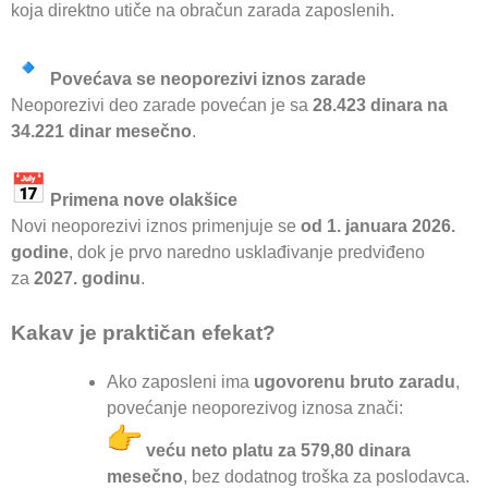
koja direktno utiče na obračun zarada zaposlenih.
Povećava se neoporezivi iznos zarade
Neoporezivi deo zarade povećan je sa
28.423 dinara na
34.221 dinar mesečno
.
Primena nove olakšice
Novi neoporezivi iznos primenjuje se
od 1. januara 2026.
godine
, dok je prvo naredno usklađivanje predviđeno
za
2027. godinu
.
Kakav je praktičan efekat?
Ako zaposleni ima
ugovorenu bruto zaradu
,
povećanje neoporezivog iznosa znači:
veću neto platu za 579,80 dinara
mesečno
, bez dodatnog troška za poslodavca.