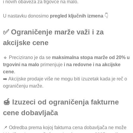
i novih obaveza za trgovce na malo.
U nastavku donosimo
pregled ključnih izmena
👇
✅ Ograničenje marže važi i za
akcijske cene
🔹 Precizirano je da se
maksimalna stopa marže od 20% u
trgovini na malo
primenjuje
i na redovne i na akcijske
cene
.
➡️ Akcijske prodaje više ne mogu biti izuzetak kada je reč o
ograničenju marže.
🍯 Izuzeci od ograničenja fakturne
cene dobavljača
📌 Odredba prema kojoj fakturna cena dobavljača ne može