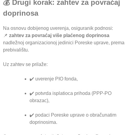
💰 Drugi korak: zahtev za povraćaj
doprinosa
Na osnovu dobijenog uverenja, osiguranik podnosi:
📌
zahtev za povraćaj više plaćenog doprinosa
nadležnoj organizacionoj jedinici Poreske uprave, prema
prebivalištu.
Uz zahtev se prilaže:
✔️ uverenje PIO fonda,
✔️ potvrda isplatioca prihoda (PPP-PO
obrazac),
✔️ podaci Poreske uprave o obračunatim
doprinosima.