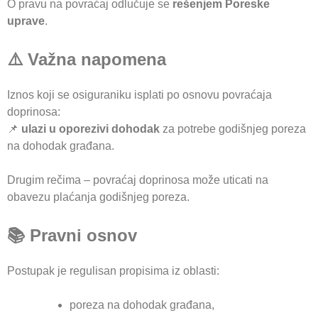
O pravu na povraćaj odlučuje se
rešenjem Poreske
uprave
.
⚠️ Važna napomena
Iznos koji se osiguraniku isplati po osnovu povraćaja
doprinosa:
📌
ulazi u oporezivi dohodak
za potrebe godišnjeg poreza
na dohodak građana.
Drugim rečima – povraćaj doprinosa može uticati na
obavezu plaćanja godišnjeg poreza.
📚 Pravni osnov
Postupak je regulisan propisima iz oblasti:
poreza na dohodak građana,