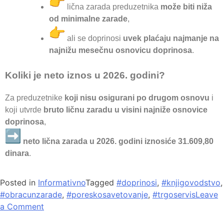
lična zarada preduzetnika
može biti niža
od minimalne zarade
,
ali se doprinosi
uvek plaćaju najmanje na
najnižu mesečnu osnovicu doprinosa
.
Koliki je neto iznos u 2026. godini?
Za preduzetnike
koji nisu osigurani po drugom osnovu
i
koji utvrde
bruto ličnu zaradu u visini najniže osnovice
doprinosa
,
neto lična zarada u 2026. godini iznosiće 31.609,80
dinara
.
Posted in
Informativno
Tagged
#doprinosi
,
#knjigovodstvo
,
#obracunzarade
,
#poreskosavetovanje
,
#trgoservis
Leave
a Comment