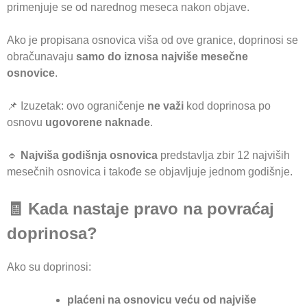
primenjuje se od narednog meseca nakon objave.
Ako je propisana osnovica viša od ove granice, doprinosi se
obračunavaju
samo do iznosa najviše mesečne
osnovice
.
📌 Izuzetak: ovo ograničenje
ne važi
kod doprinosa po
osnovu
ugovorene naknade
.
🔹
Najviša godišnja osnovica
predstavlja zbir 12 najviših
mesečnih osnovica i takođe se objavljuje jednom godišnje.
🧾 Kada nastaje pravo na povraćaj
doprinosa?
Ako su doprinosi:
plaćeni na osnovicu veću od najviše