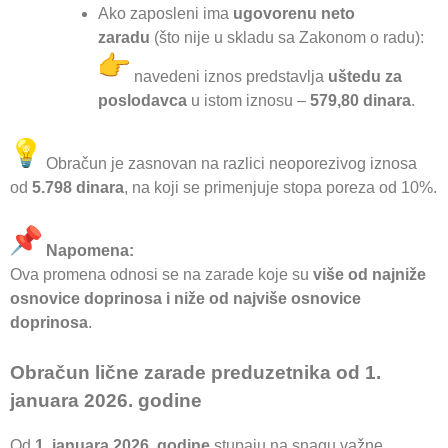
Ako zaposleni ima
ugovorenu neto
zaradu
(što nije u skladu sa Zakonom o radu):
navedeni iznos predstavlja
uštedu za
poslodavca
u istom iznosu –
579,80 dinara
.
Obračun je zasnovan na razlici neoporezivog iznosa
od
5.798 dinara
, na koji se primenjuje stopa poreza od 10%.
Napomena:
Ova promena odnosi se na zarade koje su
više od najniže
osnovice doprinosa i niže od najviše osnovice
doprinosa
.
Obračun lične zarade preduzetnika od 1.
januara 2026. godine
Od
1. januara 2026. godine
stupaju na snagu važne