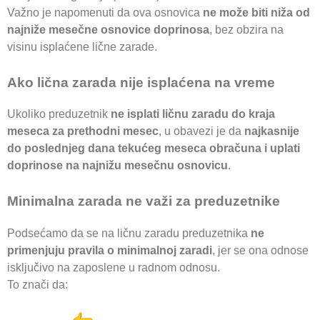
Važno je napomenuti da ova osnovica
ne može biti niža od
najniže mesečne osnovice doprinosa
, bez obzira na
visinu isplaćene lične zarade.
Ako lična zarada nije isplaćena na vreme
Ukoliko preduzetnik
ne isplati ličnu zaradu do kraja
meseca za prethodni mesec
, u obavezi je da
najkasnije
do poslednjeg dana tekućeg meseca obračuna i uplati
doprinose na najnižu mesečnu osnovicu
.
Minimalna zarada ne važi za preduzetnike
Podsećamo da se na ličnu zaradu preduzetnika
ne
primenjuju pravila o minimalnoj zaradi
, jer se ona odnose
isključivo na zaposlene u radnom odnosu.
To znači da: