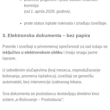
komisija
(od 1. aprila 2026. godine)
,
prate status isplate naknada i izrađuju izveštaje.
3. Elektronska dokumenta – bez papira
Potvrde i izveštaji o privremenoj sprečenosti za rad izdaju se
isključivo u elektronskom obliku
i imaju snagu javne
isprave.
U određenim slučajevima (kraj meseca, neprodužavanje
bolovanja, promena isplatioca), izveštaji se generišu
automatski, bez intervencije izabranog lekara.
Sva dokumenta se poslodavcu dostavljaju direktno kroz
sistem „e-Bolovanje – Poslodavac“.