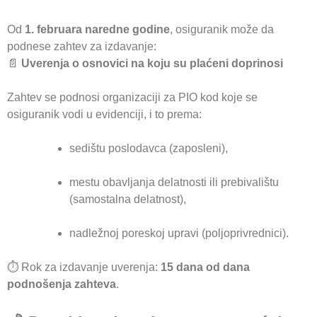
Od
1. februara naredne godine
, osiguranik može da
podnese zahtev za izdavanje:
📄
Uverenja o osnovici na koju su plaćeni doprinosi
Zahtev se podnosi organizaciji za PIO kod koje se
osiguranik vodi u evidenciji, i to prema:
sedištu poslodavca (zaposleni),
mestu obavljanja delatnosti ili prebivalištu
(samostalna delatnost),
nadležnoj poreskoj upravi (poljoprivrednici).
⏱ Rok za izdavanje uverenja:
15 dana od dana
podnošenja zahteva
.