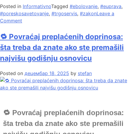
Posted in
Informativno
Tagged
#ebolovanje
,
#euprava
,
#poreskosavetovanje
,
#trgoservis
,
#zakon
Leave a
Comment
🔁 Povraćaj preplaćenih doprinosa:
šta treba da znate ako ste premašili
najvišu godišnju osnovicu
Posted on
децембар 18, 2025
by
stefan
🔁 Povraćaj preplaćenih doprinosa:
šta treba da znate ako ste premašili