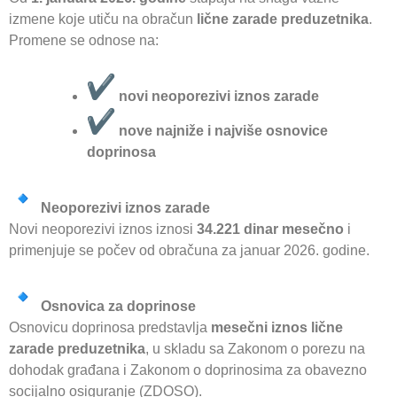
izmene koje utiču na obračun
lične zarade preduzetnika
.
Promene se odnose na:
novi neoporezivi iznos zarade
nove najniže i najviše osnovice
doprinosa
Neoporezivi iznos zarade
Novi neoporezivi iznos iznosi
34.221 dinar mesečno
i
primenjuje se počev od obračuna za januar 2026. godine.
Osnovica za doprinose
Osnovicu doprinosa predstavlja
mesečni iznos lične
zarade preduzetnika
, u skladu sa Zakonom o porezu na
dohodak građana i Zakonom o doprinosima za obavezno
socijalno osiguranje (ZDOSO).