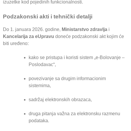
izuzetke kod pojedinih funkcionalnosti.
Podzakonski akti i tehnički detalji
Do 1. januara 2026. godine,
Ministarstvo zdravlja
i
Kancelarija za eUpravu
doneće podzakonski akt kojim će
biti uređeno:
kako se pristupa i koristi sistem „e-Bolovanje –
Poslodavac“,
povezivanje sa drugim informacionim
sistemima,
sadržaj elektronskih obrazaca,
druga pitanja važna za elektronsku razmenu
podataka.