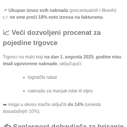
📌
Ukupan iznos svih naknada
(procentualnih i fiksnih)
👉
ne sme preći 18% neto iznosa na fakturama
.
📈 Veći dozvoljeni procenat za
pojedine trgovce
Trgovci na malo koji
na dan 1. avgusta 2025. godine nisu
imali ugovorene naknade
, uključujući:
logistički rabat
naknadu za manjak robe ili otpis
➡️ mogu u okviru marže uključiti
do 14%
(umesto
dosadašnjih 10%).
✍️ Saglasnost dobavljača za brisanje