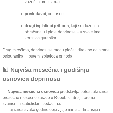
važećim propisima),
poslodavci
, odnosno
drugi isplatioci prihoda
, koji su dužni da
obračunaju i plate doprinose – u svoje ime ili u
korist osiguranika.
Drugim rečima, doprinosi se mogu plaćati direktno od strane
osiguranika ili putem isplatioca prihoda.
📊 Najviša mesečna i godišnja
osnovica doprinosa
🔹
Najviša mesečna osnovica
predstavlja petostruki iznos
prosečne mesečne zarade u Republici Srbiji, prema
zvaničnim statističkim podacima.
🔹 Taj iznos svake godine objavljuje ministar finansija i