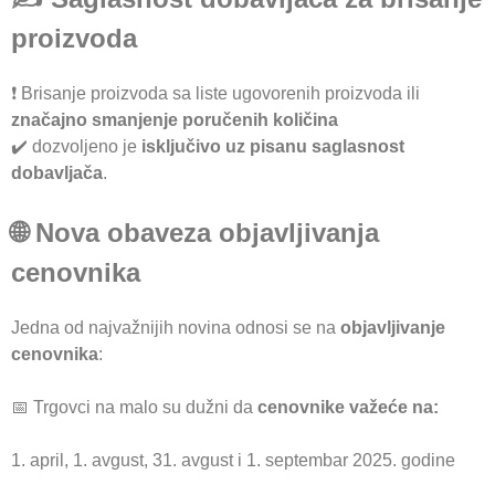
proizvoda
❗ Brisanje proizvoda sa liste ugovorenih proizvoda ili
značajno smanjenje poručenih količina
✔️ dozvoljeno je
isključivo uz pisanu saglasnost
dobavljača
.
🌐 Nova obaveza objavljivanja
cenovnika
Jedna od najvažnijih novina odnosi se na
objavljivanje
cenovnika
:
📅 Trgovci na malo su dužni da
cenovnike važeće na:
1. april, 1. avgust, 31. avgust i 1. septembar 2025. godine