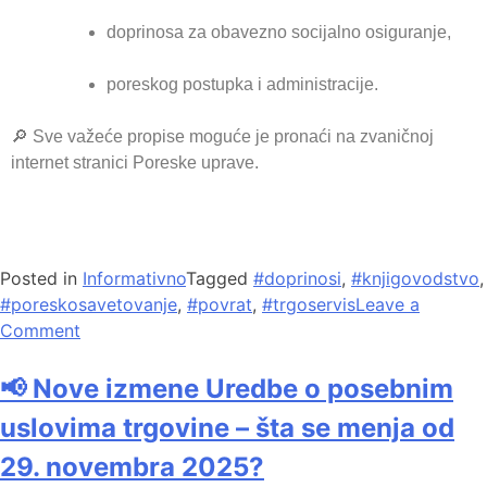
doprinosa za obavezno socijalno osiguranje,
poreskog postupka i administracije.
🔎 Sve važeće propise moguće je pronaći na zvaničnoj
internet stranici Poreske uprave.
Posted in
Informativno
Tagged
#doprinosi
,
#knjigovodstvo
,
#poreskosavetovanje
,
#povrat
,
#trgoservis
Leave a
Comment
📢 Nove izmene Uredbe o posebnim
uslovima trgovine – šta se menja od
29. novembra 2025?