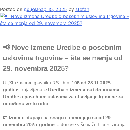
Posted on
децембар 15, 2025
by
stefan
📢 Nove izmene Uredbe o posebnim
uslovima trgovine – šta se menja od
29. novembra 2025?
U „Službenom glasniku RS“, broj
106 od 28.11.2025.
godine
, objavljena je
Uredba o izmenama i dopunama
Uredbe o posebnim uslovima za obavljanje trgovine za
određenu vrstu robe
.
📅
Izmene stupaju na snagu i primenjuju se od 29.
novembra 2025. godine
, a donose više važnih preciziranja