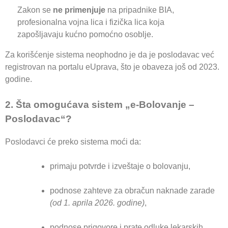
Zakon se
ne primenjuje
na pripadnike BIA,
profesionalna vojna lica i fizička lica koja
zapošljavaju kućno pomoćno osoblje.
Za korišćenje sistema neophodno je da je poslodavac već
registrovan na portalu eUprava, što je obaveza još od 2023.
godine.
2. Šta omogućava sistem „e-Bolovanje –
Poslodavac“?
Poslodavci će preko sistema moći da:
primaju potvrde i izveštaje o bolovanju,
podnose zahteve za obračun naknade zarade
(od 1. aprila 2026. godine)
,
podnose prigovore i prate odluke lekarskih