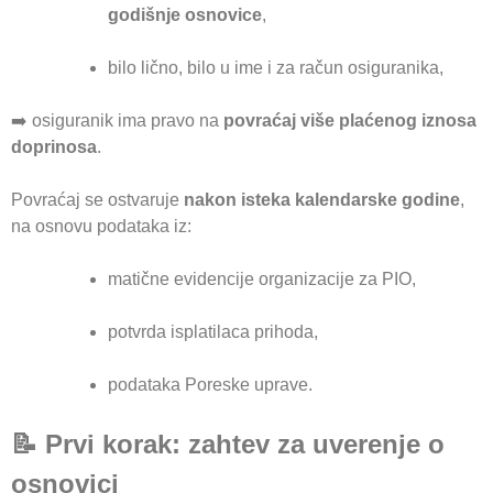
godišnje osnovice
,
bilo lično, bilo u ime i za račun osiguranika,
➡️ osiguranik ima pravo na
povraćaj više plaćenog iznosa
doprinosa
.
Povraćaj se ostvaruje
nakon isteka kalendarske godine
,
na osnovu podataka iz:
matične evidencije organizacije za PIO,
potvrda isplatilaca prihoda,
podataka Poreske uprave.
📝 Prvi korak: zahtev za uverenje o
osnovici