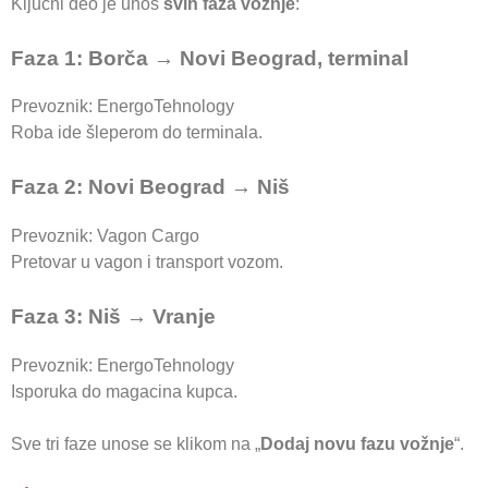
Ključni deo je unos
svih faza vožnje
:
Faza 1: Borča → Novi Beograd, terminal
Prevoznik: EnergoTehnology
Roba ide šleperom do terminala.
Faza 2: Novi Beograd → Niš
Prevoznik: Vagon Cargo
Pretovar u vagon i transport vozom.
Faza 3: Niš → Vranje
Prevoznik: EnergoTehnology
Isporuka do magacina kupca.
Sve tri faze unose se klikom na „
Dodaj novu fazu vožnje
“.