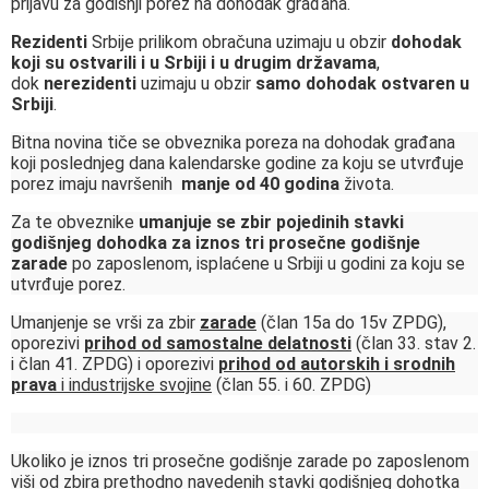
prijavu za godišnji porez na dohodak građana.
Rezidenti
Srbije prilikom obračuna uzimaju u obzir
dohodak
koji su ostvarili i u Srbiji i u drugim državama
,
dok
nerezidenti
uzimaju u obzir
samo dohodak ostvaren u
Srbiji
.
Bitna novina tiče se obveznika poreza na dohodak građana
koji poslednjeg dana kalendarske godine za koju se utvrđuje
porez imaju navršenih
manje od
40 godina
života.
Za te obveznike
umanjuje se zbir pojedinih stavki
godišnjeg dohodka za iznos tri prosečne godišnje
zarade
po zaposlenom, isplaćene u Srbiji u godini za koju se
utvrđuje porez.
Umanjenje se vrši za zbir
zarade
(član 15a do 15v ZPDG),
oporezivi
prihod od samostalne delatnosti
(član 33. stav 2.
i član 41. ZPDG) i oporezivi
prihod od autorskih i srodnih
prava
i industrijske svojine
(član 55. i 60. ZPDG)
Ukoliko je iznos tri prosečne godišnje zarade po zaposlenom
viši od zbira prethodno navedenih stavki godišnjeg dohotka