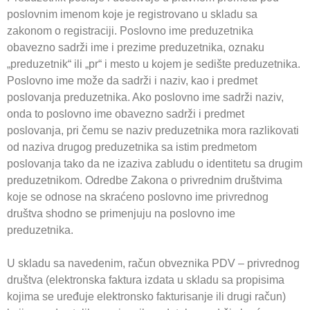
poslovnim imenom koje je registrovano u skladu sa
zakonom o registraciji. Poslovno ime preduzetnika
obavezno sadrži ime i prezime preduzetnika, oznaku
„preduzetnik“ ili „pr“ i mesto u kojem je sedište preduzetnika.
Poslovno ime može da sadrži i naziv, kao i predmet
poslovanja preduzetnika. Ako poslovno ime sadrži naziv,
onda to poslovno ime obavezno sadrži i predmet
poslovanja, pri čemu se naziv preduzetnika mora razlikovati
od naziva drugog preduzetnika sa istim predmetom
poslovanja tako da ne izaziva zabludu o identitetu sa drugim
preduzetnikom. Odredbe Zakona o privrednim društvima
koje se odnose na skraćeno poslovno ime privrednog
društva shodno se primenjuju na poslovno ime
preduzetnika.
U skladu sa navedenim, račun obveznika PDV – privrednog
društva (elektronska faktura izdata u skladu sa propisima
kojima se uređuje elektronsko fakturisanje ili drugi račun)