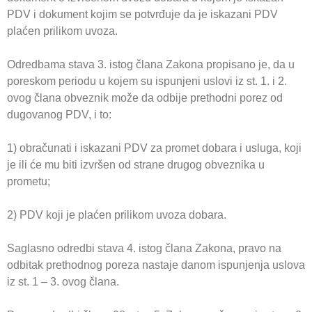
PDV i dokument kojim se potvrđuje da je iskazani PDV
plaćen prilikom uvoza.
Odredbama stava 3. istog člana Zakona propisano je, da u
poreskom periodu u kojem su ispunjeni uslovi iz st. 1. i 2.
ovog člana obveznik može da odbije prethodni porez od
dugovanog PDV, i to:
1) obračunati i iskazani PDV za promet dobara i usluga, koji
je ili će mu biti izvršen od strane drugog obveznika u
prometu;
2) PDV koji je plaćen prilikom uvoza dobara.
Saglasno odredbi stava 4. istog člana Zakona, pravo na
odbitak prethodnog poreza nastaje danom ispunjenja uslova
iz st. 1 – 3. ovog člana.