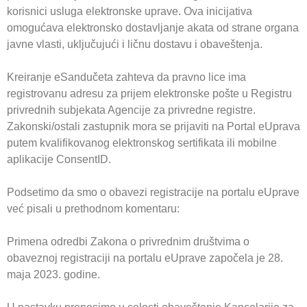
korisnici usluga elektronske uprave. Ova inicijativa
omogućava elektronsko dostavljanje akata od strane organa
javne vlasti, uključujući i ličnu dostavu i obaveštenja.
Kreiranje eSandučeta zahteva da pravno lice ima
registrovanu adresu za prijem elektronske pošte u Registru
privrednih subjekata Agencije za privredne registre.
Zakonski/ostali zastupnik mora se prijaviti na Portal eUprava
putem kvalifikovanog elektronskog sertifikata ili mobilne
aplikacije ConsentID.
Podsetimo da smo o obavezi registracije na portalu eUprave
već pisali u prethodnom komentaru:
Primena odredbi Zakona o privrednim društvima o
obaveznoj registraciji na portalu eUprave započela je 28.
maja 2023. godine.