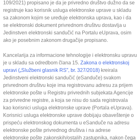
109/2021) propisano je da je privredno društvo dužno da se
registruje kao korisnik usluga elektronske uprave u skladu
sa zakonom kojim se uređuje elektronska uprava, kao i da
se elektronski dokument privrednom društvu dostavlja u
Jedinstven elektronski sandučić na Portalu eUprava, osim
ako je posebnim zakonom drugačije propisano.
Kancelarija za informacione tehnologije i elektronsku upravu
je u skladu sa odredbom člana 15.
Zakona o elektronskoj
upravi („Službeni glasnik RS”, br. 327/2018)
kreirala
Jedinstveni elektronski sandučić (eSanduče) svakom
privrednom društvu koje ima registrovanu adresu za prijem
elektronske pošte u Registru privrednih subjekata Agencije
za privredne registre, a koja se nisu do sada registrovala
kao korisnici usluga elektronske uprave (Portala eUprava).
Korisnici usluga elektronske uprave dobijaju obaveštenje o
prispeću elektronskog dokumenta u eSanduče na adresu
elektronske pošte privrednog društva i na adrese
elektronske pošte zakonskih/ostalih zastupnika, nakon čega