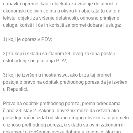
nabavku opreme, kao i objekata za vršenje delatnosti i
ekonomski deljivih celina u okviru tih objekata (u daljem
tekstu: objekti za vršenje delatnosti), odnosno primljene
usluge, koristi ili će ih koristiti za promet dobara i usluga:
1) koji je oporeziv PDV;
2) za koji u skladu sa članom 24. ovog zakona postoji
oslobođenje od plaćanja PDV;
3) koji je izvršen u inostranstvu, ako bi za taj promet
postojalo pravo na odbitak prethodnog poreza da je izvršen
u Republici.
Pravo na odbitak prethodnog poreza, prema odredbama
člana 28. stav 2. Zakona, obveznik može da ostvari ako
poseduje račun izdat od strane drugog obveznika u prometu
o iznosu prethodnog poreza, u skladu sa ovim zakonom ili
dokument o izvršenom uvozu dobara u kojem je iskazan