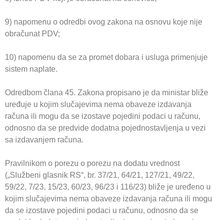
9) napomenu o odredbi ovog zakona na osnovu koje nije
obračunat PDV;
10) napomenu da se za promet dobara i usluga primenjuje
sistem naplate.
Odredbom člana 45. Zakona propisano je da ministar bliže
uređuje u kojim slučajevima nema obaveze izdavanja
računa ili mogu da se izostave pojedini podaci u računu,
odnosno da se predvide dodatna pojednostavljenja u vezi
sa izdavanjem računa.
Pravilnikom o porezu o porezu na dodatu vrednost
(„Službeni glasnik RS“, br. 37/21, 64/21, 127/21, 49/22,
59/22, 7/23, 15/23, 60/23, 96/23 i 116/23) bliže je uređeno u
kojim slučajevima nema obaveze izdavanja računa ili mogu
da se izostave pojedini podaci u računu, odnosno da se