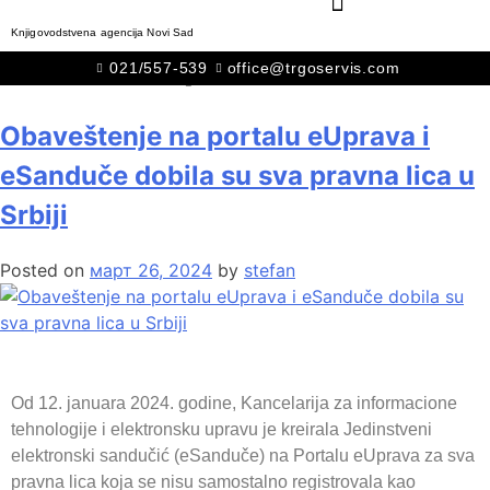
Knjigovodstvena agencija Novi Sad
Месец:
март 2024.
021/557-539
office@trgoservis.com
Obaveštenje na portalu eUprava i
eSanduče dobila su sva pravna lica u
Srbiji
Posted on
март 26, 2024
by
stefan
Od 12. januara 2024. godine, Kancelarija za informacione
tehnologije i elektronsku upravu je kreirala Jedinstveni
elektronski sandučić (eSanduče) na Portalu eUprava za sva
pravna lica koja se nisu samostalno registrovala kao