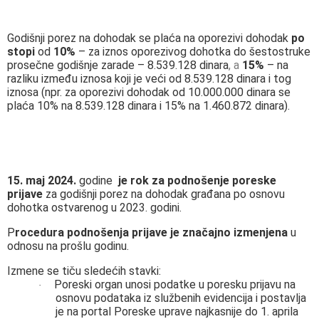
Godišnji porez na dohodak se plaća na oporezivi dohodak
po
stopi
od
10%
– za iznos oporezivog dohotka do šestostruke
prosečne godišnje zarade – 8.539.128 dinara
, a
15%
– na
razliku između iznosa koji je veći od 8.539.128 dinara i tog
iznosa (npr. za oporezivi dohodak od 10.000.000 dinara se
plaća 10% na 8.539.128 dinara i 15% na 1.460.872 dinara).
15. maj 2024.
godine
je rok za podnošenje poreske
prijave
za godišnji porez na dohodak građana po osnovu
dohotka ostvarenog u 2023. godini.
P
rocedura podnošenja prijave je značajno izmenjena
u
odnosu na prošlu godinu.
Izmene se tiču sledećih stavki
:
Poreski organ unosi podatke u poresku prijavu na
·
osnovu podataka iz službenih evidencija i postavlja
je na portal Poreske uprave najkasnije do 1. aprila