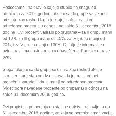
Podsećamo i na pravilo koje je stupilo na snagu od
obračuna za 2019. godinu: ukupni saldo grupe se takođe
priznaje kao rashod kada je krajnji saldo manji od
određenog procenta u odnosu na saldo 31. decembra 2018.
godine. Ovi procenti variraju po grupama – za II grupu manji
od 10%, za III grupu manji od 15%, za IV grupu manji od
20%, i za V grupu manji od 30%. Detaljnije informacije o
ovim pravilima dostupne su u obaveštenju Poreske uprave
ovde.
Stoga, ukupni saldo grupe se uzima kao rashod ako je
ispunjen bar jedan od dva uslova: da je manji od pet
prosečnih zarada ili da je manji od određenog procenta
(videti gore navedene procente po grupama) u odnosu na
saldo 31. decembra 2018. godine.
Ovi propisi se primenjuju na stalna sredstva nabavljena do
31. decembra 2018. godine, za koja se poreska amortizacija