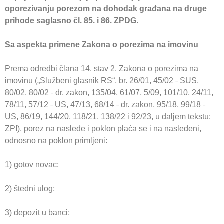
oporezivanju porezom na dohodak građana na druge
prihode saglasno čl. 85. i 86. ZPDG.
Sa aspekta primene Zakona o porezima na imovinu
Prema odredbi člana 14. stav 2. Zakona o porezima na
imovinu („Službeni glasnik RS“, br. 26/01, 45/02 ˗ SUS,
80/02, 80/02 ˗ dr. zakon, 135/04, 61/07, 5/09, 101/10, 24/11,
78/11, 57/12 ˗ US, 47/13, 68/14 ˗ dr. zakon, 95/18, 99/18 ˗
US, 86/19, 144/20, 118/21, 138/22 i 92/23, u daljem tekstu:
ZPI), porez na nasleđe i poklon plaća se i na nasleđeni,
odnosno na poklon primljeni:
1) gotov novac;
2) štedni ulog;
3) depozit u banci;