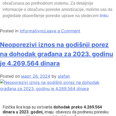
obračunava po prethodnom sistemu. Za detaljnije
informacije o obračunu poreske amortizacije, molimo vas da
pogledate obaveštenje poreske uprave na sledecem
linku
Posted in
Informativno
Leave a Comment
Neoporezivi iznos na godišnji porez
na dohodak građana za 2023. godinu
je 4.269.564 dinara
Posted on
март 26, 2024
by
stefan
Fizička lica koja su ostvarila
dohodak preko 4.269.564
dinara
u 2023. godini,
imaju obavezu da podnesu poresku