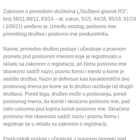
Zakonom o privrednim društvima („Službeni glasnik RS“,
broj 36/11,99/11, 83/14 – dr. zakon, 5/15, 44/18, 95/18, 91/19
i 109/21) uređeno je, između ostalog, poslovno ime
privrednog društva i poslovno ime preduzetnika.
Naime, privredno društvo posluje i učestvuje u pravnom
prometu pod poslovnim imenom koje je registrovalo u
skladu sa zakonom o registraciji, pri čemu poslovno ime
obavezno sadrži naziv, pravnu formu i mesto u kome je
sedište društva. Naziv je definisan kao karakteristični deo
poslovnog imena po kome se to društvo razlikuje od drugih
društava. Pored toga, društvo može u poslovanju, pored
poslovnog imena, da koristi i skraćeno poslovno ime, pod
istim uslovima pod kojima koristi poslovno ime. Skraćeno
poslovno ime obavezno sadrži naziv i pravnu formu i
registruje se u skladu sa zakonom o registraciji.
Preduzetnik posluje i učestvuje u pravnom prometu pod