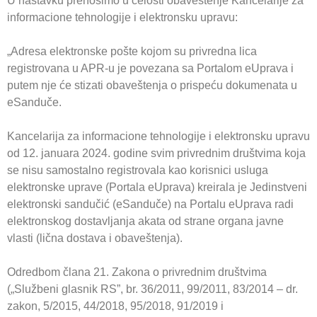
U nastavku prenosimo u celosti obaveštenje Kancelarije za
informacione tehnologije i elektronsku upravu:
„Adresa elektronske pošte kojom su privredna lica
registrovana u APR-u je povezana sa Portalom eUprava i
putem nje će stizati obaveštenja o prispeću dokumenata u
eSanduče.
Kancelarija za informacione tehnologije i elektronsku upravu
od 12. januara 2024. godine svim privrednim društvima koja
se nisu samostalno registrovala kao korisnici usluga
elektronske uprave (Portala eUprava) kreirala je Jedinstveni
elektronski sandučić (eSanduče) na Portalu eUprava radi
elektronskog dostavljanja akata od strane organa javne
vlasti (lična dostava i obaveštenja).
Odredbom člana 21. Zakona o privrednim društvima
(„Službeni glasnik RS”, br. 36/2011, 99/2011, 83/2014 – dr.
zakon, 5/2015, 44/2018, 95/2018, 91/2019 i