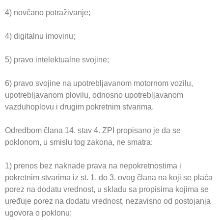
4) novčano potraživanje;
4) digitalnu imovinu;
5) pravo intelektualne svojine;
6) pravo svojine na upotrebljavanom motornom vozilu,
upotrebljavanom plovilu, odnosno upotrebljavanom
vazduhoplovu i drugim pokretnim stvarima.
Odredbom člana 14. stav 4. ZPI propisano je da se
poklonom, u smislu tog zakona, ne smatra:
1) prenos bez naknade prava na nepokretnostima i
pokretnim stvarima iz st. 1. do 3. ovog člana na koji se plaća
porez na dodatu vrednost, u skladu sa propisima kojima se
uređuje porez na dodatu vrednost, nezavisno od postojanja
ugovora o poklonu;