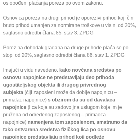
oslobođeni plaćanja poreza po ovom zakonu.
Osnovica poreza na drugi prihod je oporezivi prihod koji čini
bruto prihod umanjen za normirane troškove u visini od 20%,
saglasno odredbi člana 85. stav 3. ZPDG.
Porez na dohodak građana na druge prihode plaća se po
stopi od 20%, saglasno odredbi člana 86. stav 1. ZPDG.
Imajući u vidu navedeno,
kako novčana sredstva po
osnovu napojnice ne predstavljaju deo prihoda
ugostiteljskog objekta ili drugog privrednog
subjekta
(čiji zaposleni može da dobije napojnicu –
primalac napojnice)
s obzirom da su od davalaca
napojnice
(lica koja su zadovoljna uslugom koja im je
pružena od određenog zaposlenog – primaoca
napojnice)
namenjena tom zaposlenom, smatramo da
tako ostvarena sredstva fizičkog lica po osnovu
napojnice predstavljaju prihod koji podleže