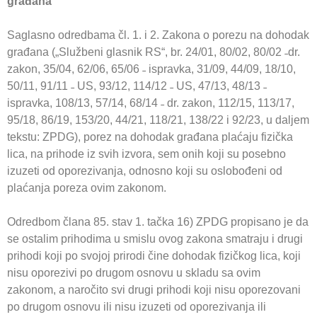
građana
Saglasno odredbama čl. 1. i 2. Zakona o porezu na dohodak
građana („Službeni glasnik RS“, br. 24/01, 80/02, 80/02 ˗dr.
zakon, 35/04, 62/06, 65/06 ˗ ispravka, 31/09, 44/09, 18/10,
50/11, 91/11 ˗ US, 93/12, 114/12 ˗ US, 47/13, 48/13 ˗
ispravka, 108/13, 57/14, 68/14 ˗ dr. zakon, 112/15, 113/17,
95/18, 86/19, 153/20, 44/21, 118/21, 138/22 i 92/23, u daljem
tekstu: ZPDG), porez na dohodak građana plaćaju fizička
lica, na prihode iz svih izvora, sem onih koji su posebno
izuzeti od oporezivanja, odnosno koji su oslobođeni od
plaćanja poreza ovim zakonom.
Odredbom člana 85. stav 1. tačka 16) ZPDG propisano je da
se ostalim prihodima u smislu ovog zakona smatraju i drugi
prihodi koji po svojoj prirodi čine dohodak fizičkog lica, koji
nisu oporezivi po drugom osnovu u skladu sa ovim
zakonom, a naročito svi drugi prihodi koji nisu oporezovani
po drugom osnovu ili nisu izuzeti od oporezivanja ili