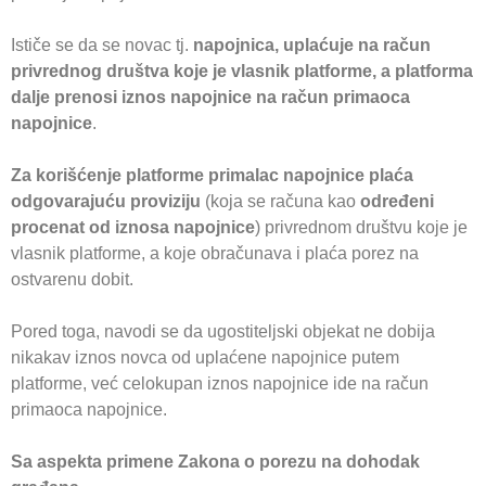
Ističe se da se novac tj.
napojnica, uplaćuje na račun
privrednog društva koje je vlasnik platforme, a platforma
dalje prenosi iznos napojnice na račun primaoca
napojnice
.
Za korišćenje platforme primalac napojnice plaća
odgovarajuću proviziju
(koja se računa kao
određeni
procenat od iznosa napojnice
) privrednom društvu koje je
vlasnik platforme, a koje obračunava i plaća porez na
ostvarenu dobit.
Pored toga, navodi se da ugostiteljski objekat ne dobija
nikakav iznos novca od uplaćene napojnice putem
platforme, već celokupan iznos napojnice ide na račun
primaoca napojnice.
Sa aspekta primene Zakona o porezu na dohodak