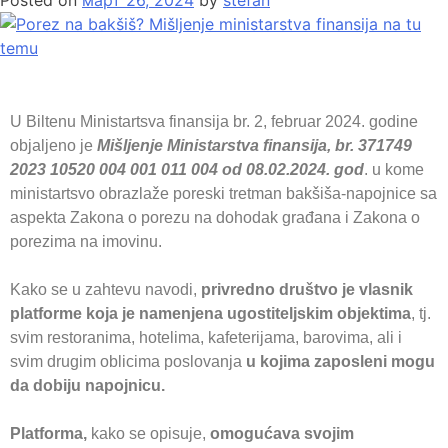
Posted on
март 26, 2024
by
stefan
U Biltenu Ministartsva finansija br. 2, februar 2024. godine
objaljeno je
Mišljenje Ministarstva finansija, br. 371749
2023 10520 004 001 011 004 od 08.02.2024. god
. u kome
ministartsvo obrazlaže poreski tretman bakšiša-napojnice sa
aspekta Zakona o porezu na dohodak građana i Zakona o
porezima na imovinu.
Kako se u zahtevu navodi,
privredno društvo je vlasnik
platforme koja je namenjena ugostiteljskim objektima
, tj.
svim restoranima, hotelima, kafeterijama, barovima, ali i
svim drugim oblicima poslovanja
u kojima zaposleni mogu
da dobiju napojnicu.
Platforma,
kako se opisuje,
omogućava svojim