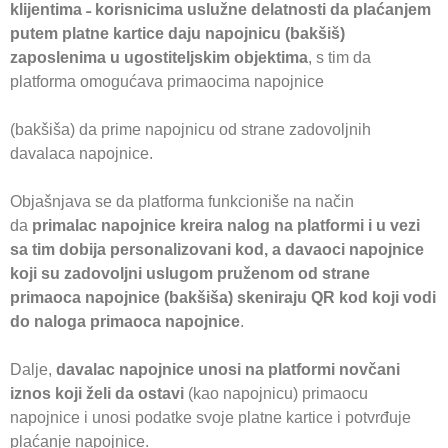
klijentima
˗
korisnicima uslužne delatnosti da plaćanjem
putem platne kartice daju napojnicu (bakšiš)
zaposlenima u ugostiteljskim objektima
, s tim da
platforma omogućava primaocima napojnice
(bakšiša) da prime napojnicu od strane zadovoljnih
davalaca napojnice.
Objašnjava se da platforma funkcioniše na način
da
primalac napojnice kreira nalog na platformi i u vezi
sa tim dobija personalizovani kod, a davaoci napojnice
koji su zadovoljni uslugom pruženom od strane
primaoca napojnice (bakšiša) skeniraju QR kod koji vodi
do naloga primaoca napojnice
.
Dalje,
davalac napojnice unosi na platformi novčani
iznos koji želi da ostavi
(kao napojnicu) primaocu
napojnice i unosi podatke svoje platne kartice i potvrđuje
plaćanje napojnice.