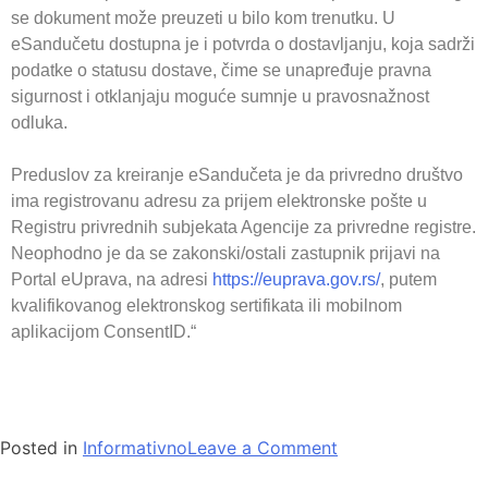
se dokument može preuzeti u bilo kom trenutku. U
eSandučetu dostupna je i potvrda o dostavljanju, koja sadrži
podatke o statusu dostave, čime se unapređuje pravna
sigurnost i otklanjaju moguće sumnje u pravosnažnost
odluka.
Preduslov za kreiranje eSandučeta je da privredno društvo
ima registrovanu adresu za prijem elektronske pošte u
Registru privrednih subjekata Agencije za privredne registre.
Neophodno je da se zakonski/ostali zastupnik prijavi na
Portal eUprava, na adresi
https://euprava.gov.rs/
, putem
kvalifikovanog elektronskog sertifikata ili mobilnom
aplikacijom ConsentID.“
Posted in
Informativno
Leave a Comment