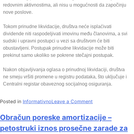
redovnim aktivnostima, ali nisu u mogućnosti da započinju
nove poslove.
Tokom prinudne likvidacije, društva neće isplaćivati
dividende niti raspodeljivati imovinu među članovima, a svi
sudski i upravni postupci u vezi sa društvom će biti
obustavljeni. Postupak prinudne likvidacije može biti
prekinut samo ukoliko se pokrene stečajni postupak.
Nakon objavljivanja oglasa o prinudnoj likvidaciji, društva
ne smeju vršiti promene u registru podataka, što uključuje i
Centralni registar obaveznog socijalnog osiguranja.
Posted in
Informativno
Leave a Comment
Obračun poreske amortizacije –
petostruki iznos prosečne zarade za