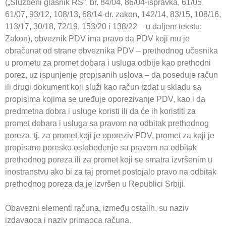
(„Službeni glasnik RS“, br. 84/04, 86/04-ispravka, 61/05,
61/07, 93/12, 108/13, 68/14-dr. zakon, 142/14, 83/15, 108/16,
113/17, 30/18, 72/19, 153/20 i 138/22 – u daljem tekstu:
Zakon), obveznik PDV ima pravo da PDV koji mu je
obračunat od strane obveznika PDV – prethodnog učesnika
u prometu za promet dobara i usluga odbije kao prethodni
porez, uz ispunjenje propisanih uslova – da poseduje račun
ili drugi dokument koji služi kao račun izdat u skladu sa
propisima kojima se uređuje oporezivanje PDV, kao i da
predmetna dobra i usluge koristi ili da će ih koristiti za
promet dobara i usluga sa pravom na odbitak prethodnog
poreza, tj. za promet koji je oporeziv PDV, promet za koji je
propisano poresko oslobođenje sa pravom na odbitak
prethodnog poreza ili za promet koji se smatra izvršenim u
inostranstvu ako bi za taj promet postojalo pravo na odbitak
prethodnog poreza da je izvršen u Republici Srbiji.
Obavezni elementi računa, između ostalih, su naziv
izdavaoca i naziv primaoca računa.