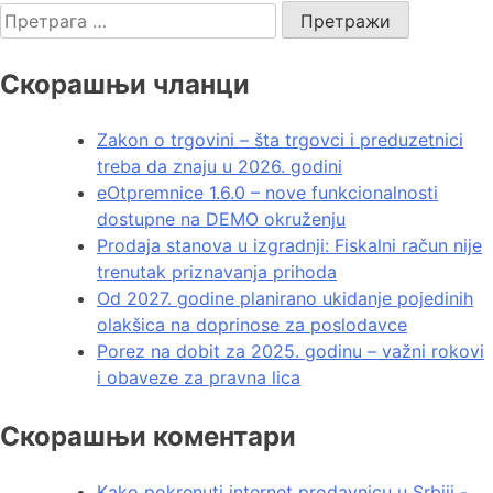
Скорашњи чланци
Zakon o trgovini – šta trgovci i preduzetnici
treba da znaju u 2026. godini
eOtpremnice 1.6.0 – nove funkcionalnosti
dostupne na DEMO okruženju
Prodaja stanova u izgradnji: Fiskalni račun nije
trenutak priznavanja prihoda
Od 2027. godine planirano ukidanje pojedinih
olakšica na doprinose za poslodavce
Porez na dobit za 2025. godinu – važni rokovi
i obaveze za pravna lica
Скорашњи коментари
Kako pokrenuti internet prodavnicu u Srbiji -