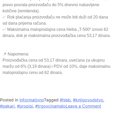
pravo povrata proizvođaču do 5% dnevno nabavljene
količine (remitenda).
✅ Rok plaćanja proizvođaču ne može biti duži od 20 dana
od dana prijema računa.
✅ Maksimalna maloprodajna cena hleba „T-500“ iznosi 62
dinara, dok je maksimalna proizvođačka cena 53,17 dinara.
📌 Napomena:
Proizvođačka cena od 53,17 dinara, uvećana za ukupnu
maržu od 6% (3,19 dinara) i PDV od 10%, daje maksimalnu
maloprodajnu cenu od 62 dinara.
Posted in
Informativno
Tagged
#hleb
,
#knjigovodstvo
,
#pekari
,
#propisi
,
#trgovcinamalo
Leave a Comment