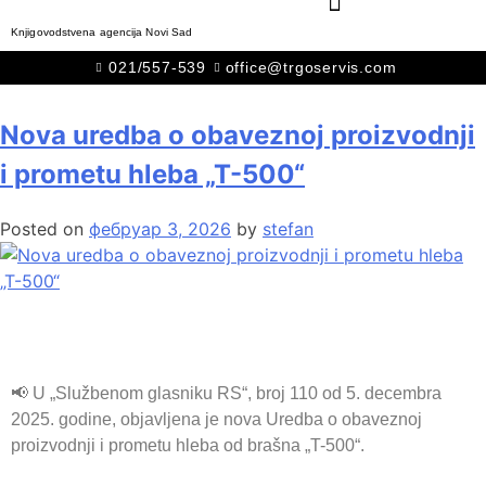
Knjigovodstvena agencija Novi Sad
Ознака:
#hleb
021/557-539
office@trgoservis.com
Nova uredba o obaveznoj proizvodnji
i prometu hleba „T-500“
Posted on
фебруар 3, 2026
by
stefan
📢 U „Službenom glasniku RS“, broj 110 od 5. decembra
2025. godine, objavljena je nova Uredba o obaveznoj
proizvodnji i prometu hleba od brašna „T-500“.