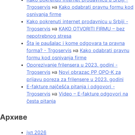
Trgoservis
на
Kako odabrati pravnu formu kod
osnivanja firme
Kako pokrenuti internet prodavnicu u Srbiji -
Trgoservis
на
KAKO OTVORITI FIRMU – bez
nepotrebnog stresa
Šta je paušalac i kome odgovara ta pravna
forma? - Trgoservis
на
Kako odabrati pravnu
formu kod osnivanja firme
Oporezivanje frilensera u 2023. godini -
Trgoservis
на
Novi obrazac PP OPO-K za
prijavu poreza za frilensere u 2023. godini
E-fakture najčešća pitanja i odgovori -
Trgoservis
на
Video – E-fakture odgovori na
česta pitanja
Архиве
јул 2026