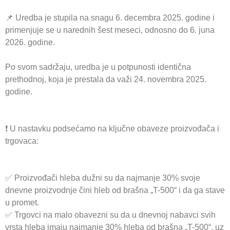
📌 Uredba je stupila na snagu 6. decembra 2025. godine i
primenjuje se u narednih šest meseci, odnosno do 6. juna
2026. godine.
Po svom sadržaju, uredba je u potpunosti identična
prethodnoj, koja je prestala da važi 24. novembra 2025.
godine.
❗ U nastavku podsećamo na ključne obaveze proizvođača i
trgovaca:
✅ Proizvođači hleba dužni su da najmanje 30% svoje
dnevne proizvodnje čini hleb od brašna „T-500“ i da ga stave
u promet.
✅ Trgovci na malo obavezni su da u dnevnoj nabavci svih
vrsta hleba imaju najmanje 30% hleba od brašna „T-500“, uz