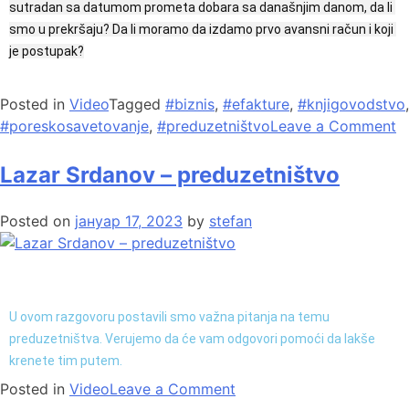
sutradan sa datumom prometa dobara sa današnjim danom, da li 
smo u prekršaju? Da li moramo da izdamo prvo avansni račun i koji 
je postupak?
Posted in
Video
Tagged
#biznis
,
#efakture
,
#knjigovodstvo
,
#poreskosavetovanje
,
#preduzetništvo
Leave a Comment
Lazar Srdanov – preduzetništvo
Posted on
јануар 17, 2023
by
stefan
U ovom razgovoru postavili smo važna pitanja na temu
preduzetništva. Verujemo da će vam odgovori pomoći da lakše
krenete tim putem.
Posted in
Video
Leave a Comment