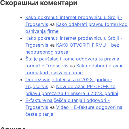
Скорашњи коментари
Kako pokrenuti internet prodavnicu u Srbiji -
Trgoservis
на
Kako odabrati pravnu formu kod
osnivanja firme
Kako pokrenuti internet prodavnicu u Srbiji -
Trgoservis
на
KAKO OTVORITI FIRMU – bez
nepotrebnog stresa
Šta je paušalac i kome odgovara ta pravna
forma? - Trgoservis
на
Kako odabrati pravnu
formu kod osnivanja firme
Oporezivanje frilensera u 2023. godini -
Trgoservis
на
Novi obrazac PP OPO-K za
prijavu poreza za frilensere u 2023. godini
E-fakture najčešća pitanja i odgovori -
Trgoservis
на
Video – E-fakture odgovori na
česta pitanja