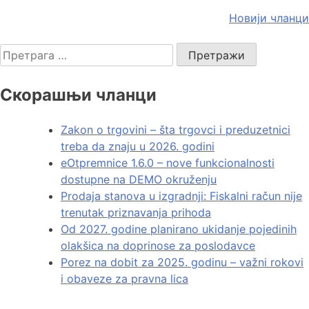
Новији чланци
Скорашњи чланци
Zakon o trgovini – šta trgovci i preduzetnici
treba da znaju u 2026. godini
eOtpremnice 1.6.0 – nove funkcionalnosti
dostupne na DEMO okruženju
Prodaja stanova u izgradnji: Fiskalni račun nije
trenutak priznavanja prihoda
Od 2027. godine planirano ukidanje pojedinih
olakšica na doprinose za poslodavce
Porez na dobit za 2025. godinu – važni rokovi
i obaveze za pravna lica