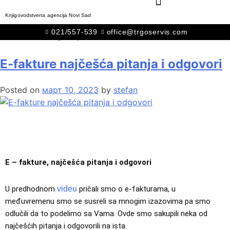
Knjigovodstvena agencija Novi Sad
Категорија:
Video
021/557-539
office@trgoservis.com
E-fakture najčešća pitanja i odgovori
Posted on
март 10, 2023
by
stefan
E – fakture, najčešća pitanja i odgovori
U predhodnom 
videu
 pričali smo o e-fakturama
, u 
međuvremenu smo se susreli sa mnogim izazovima pa smo 
odlučili da to podelimo sa Vama. Ovde smo sakupili neka od 
najčešćih pitanja i odgovorili na ista. 