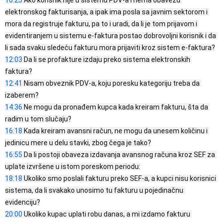
elektronskog fakturisanja, a ipak ima posla sa javnim sektorom i 
mora da registruje fakturu, pa to i uradi, da li je tom prijavom i 
evidentiranjem u sistemu e-faktura postao dobrovoljni korisnik i da 
12:03
 Da li se profakture izdaju preko sistema elektronskih 
12:41
 Nisam obveznik PDV-a, koju poresku kategoriju treba da 
14:36
 Ne mogu da pronađem kupca kada kreiram fakturu, šta da 
16:18
 Kada kreiram avansni račun, ne mogu da unesem količinu i 
16:55
 Da li postoji obaveza izdavanja avansnog računa kroz SEF za 
18:18
 Ukoliko smo poslali fakturu preko SEF-a, a kupci nisu korisnici 
sistema, da li svakako unosimo tu fakturu u pojedinačnu 
20:00
 Ukoliko kupac uplati robu danas, a mi izdamo fakturu 