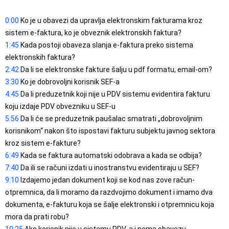
0:00
 Ko je u obavezi da upravlja elektronskim fakturama kroz 
1:45
 Kada postoji obaveza slanja e-faktura preko sistema 
2:42
3:30
4:45
 Da li preduzetnik koji nije u PDV sistemu evidentira fakturu 
5:56
 Da li će se preduzetnik paušalac smatrati „dobrovoljnim 
korisnikom“ nakon što ispostavi fakturu subjektu javnog sektora 
6:49
7:40
9:10
 Izdajemo jedan dokument koji se kod nas zove račun-
otpremnica, da li moramo da razdvojimo dokument i imamo dva 
dokumenta, e-fakturu koja se šalje elektronski i otpremnicu koja 
10:25
 Ako korisnik nije u sistemu PDV-a i nema obavezu 