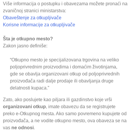
Više informacija o postupku i obavezama možete pronaći na
zvaničnoj stranici ministarstva:
Obaveštenje za otkupljivače
Korisne informacije za otkupljivače
Šta je otkupno mesto?
Zakon jasno definiše:
“Otkupno mesto je specijalizovana trgovina na veliko
poljoprivrednim proizvodima i domaćim životinjama,
gde se obavlja organizovani otkup od poljoprivrednih
proizvođača radi dalje prodaje ili obavljanja druge
delatnosti kupaca.”
Zato, ako poslujete kao piljara ili gazdinstvo koje vrši
organizovani otkup
, imate obavezu da se registrujete
preko e-Otkupnog mesta. Ako samo povremeno kupujete od
proizvođača, a ne vodite otkupno mesto, ova obaveza se na
vas
ne odnosi
.