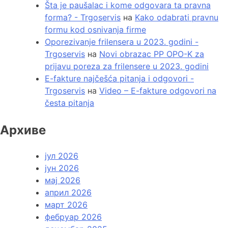
Šta je paušalac i kome odgovara ta pravna
forma? - Trgoservis
на
Kako odabrati pravnu
formu kod osnivanja firme
Oporezivanje frilensera u 2023. godini -
Trgoservis
на
Novi obrazac PP OPO-K za
prijavu poreza za frilensere u 2023. godini
E-fakture najčešća pitanja i odgovori -
Trgoservis
на
Video – E-fakture odgovori na
česta pitanja
Архиве
јул 2026
јун 2026
мај 2026
април 2026
март 2026
фебруар 2026