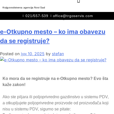
Knjigovodstvena agencija Novi Sad
Ознака:
#eotkupnomesto
021/557-539
office@trgoservis.com
e-Otkupno mesto – ko ima obavezu
da se registruje?
Posted on
јун 10, 2025
by
stefan
Ko mora da se registruje na e-Otkupno mesto? Evo šta
kaže zakon!
Ako ste piljara ili poljoprivredno gazdinstvo u sistemu PDV,
a otkupljujete poljoprivredne proizvode od proizvođača koji
nisu u sistemu PDV, sigurno se pitate: