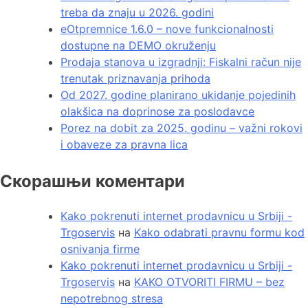
treba da znaju u 2026. godini
eOtpremnice 1.6.0 – nove funkcionalnosti
dostupne na DEMO okruženju
Prodaja stanova u izgradnji: Fiskalni račun nije
trenutak priznavanja prihoda
Od 2027. godine planirano ukidanje pojedinih
olakšica na doprinose za poslodavce
Porez na dobit za 2025. godinu – važni rokovi
i obaveze za pravna lica
Скорашњи коментари
Kako pokrenuti internet prodavnicu u Srbiji -
Trgoservis
на
Kako odabrati pravnu formu kod
osnivanja firme
Kako pokrenuti internet prodavnicu u Srbiji -
Trgoservis
на
KAKO OTVORITI FIRMU – bez
nepotrebnog stresa