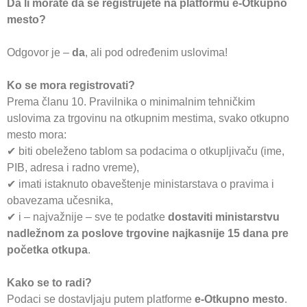
Da li morate da se registrujete na platformu e-Otkupno
mesto?
Odgovor je –
da
, ali pod određenim uslovima!
Ko se mora registrovati?
Prema članu 10. Pravilnika o minimalnim tehničkim
uslovima za trgovinu na otkupnim mestima, svako otkupno
mesto mora:
✔ biti obeleženo tablom sa podacima o otkupljivaču (ime,
PIB, adresa i radno vreme),
✔ imati istaknuto obaveštenje ministarstava o pravima i
obavezama učesnika,
✔ i – najvažnije – sve te podatke
dostaviti ministarstvu
nadležnom za poslove trgovine najkasnije 15 dana pre
početka otkupa
.
Kako se to radi?
Podaci se dostavljaju putem platforme
e-Otkupno mesto
.