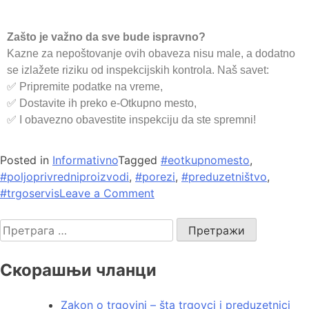
Zašto je važno da sve bude ispravno?
Kazne za nepoštovanje ovih obaveza nisu male, a dodatno
se izlažete riziku od inspekcijskih kontrola. Naš savet:
✅ Pripremite podatke na vreme,
✅ Dostavite ih preko e-Otkupno mesto,
✅ I obavezno obavestite inspekciju da ste spremni!
Posted in
Informativno
Tagged
#eotkupnomesto
,
#poljoprivredniproizvodi
,
#porezi
,
#preduzetništvo
,
#trgoservis
Leave a Comment
Скорашњи чланци
Zakon o trgovini – šta trgovci i preduzetnici