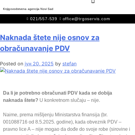
Knjigovodstvena agencija Novi Sad
Ознака:
#naknadastete
021/557-539
office@trgoservis.com
Naknada štete nije osnov za
obračunavanje PDV
Posted on
јун 20, 2025
by
stefan
Da li je potrebno obračunati PDV kada se dobija
naknada štete?
U konkretnom slučaju – nije.
Naime, prema mišljenju Ministarstva finansija (br.
001088716 od 8.5.2025. godine), kada obveznik PDV –
pravno lice A – nije mogao da dođe do svoje robe (sirovine i