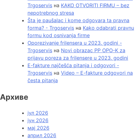
Trgoservis
на
KAKO OTVORITI FIRMU – bez
nepotrebnog stresa
Šta je paušalac i kome odgovara ta pravna
forma? - Trgoservis
на
Kako odabrati pravnu
formu kod osnivanja firme
Oporezivanje frilensera u 2023. godini -
Trgoservis
на
Novi obrazac PP OPO-K za
prijavu poreza za frilensere u 2023. godini
E-fakture najčešća pitanja i odgovori -
Trgoservis
на
Video – E-fakture odgovori na
česta pitanja
Архиве
јул 2026
јун 2026
мај 2026
април 2026