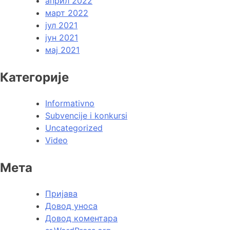
април 2022
март 2022
јул 2021
јун 2021
мај 2021
Категорије
Informativno
Subvencije i konkursi
Uncategorized
Video
Мета
Пријава
Довод уноса
Довод коментара