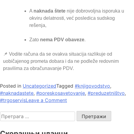
A
naknada štete
nije dobrovoljna isporuka u
okviru delatnosti, već posledica sudskog
rešenja,
Zato
nema PDV obaveze
.
📌 Vodite računa da se ovakva situacija razlikuje od
uobičajenog prometa dobara i da ne podleže redovnim
pravilima za obračunavanje PDV.
Posted in
Uncategorized
Tagged
#knjigovodstvo
,
#naknadastete
,
#poreskosavetovanje
,
#preduzetništvo
,
#trgoservis
Leave a Comment
Скорашњи чланци