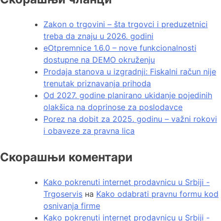
Zakon o trgovini – šta trgovci i preduzetnici
treba da znaju u 2026. godini
eOtpremnice 1.6.0 – nove funkcionalnosti
dostupne na DEMO okruženju
Prodaja stanova u izgradnji: Fiskalni račun nije
trenutak priznavanja prihoda
Od 2027. godine planirano ukidanje pojedinih
olakšica na doprinose za poslodavce
Porez na dobit za 2025. godinu – važni rokovi
i obaveze za pravna lica
Скорашњи коментари
Kako pokrenuti internet prodavnicu u Srbiji -
Trgoservis
на
Kako odabrati pravnu formu kod
osnivanja firme
Kako pokrenuti internet prodavnicu u Srbiji -