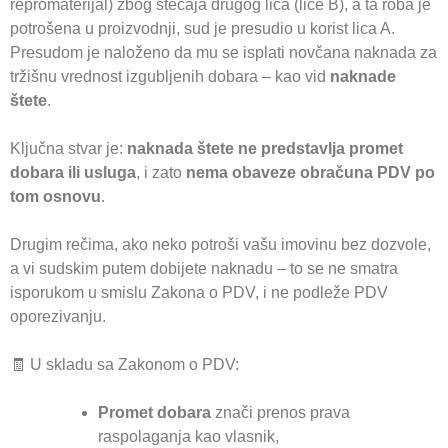
repromaterijal) zbog stečaja drugog lica (lice B), a ta roba je
potrošena u proizvodnji, sud je presudio u korist lica A.
Presudom je naloženo da mu se isplati novčana naknada za
tržišnu vrednost izgubljenih dobara – kao vid
naknade
štete
.
Ključna stvar je:
naknada štete ne predstavlja promet
dobara ili usluga
, i zato
nema obaveze obračuna PDV po
tom osnovu
.
Drugim rečima, ako neko potroši vašu imovinu bez dozvole,
a vi sudskim putem dobijete naknadu – to se ne smatra
isporukom u smislu Zakona o PDV, i ne podleže PDV
oporezivanju.
🧾 U skladu sa Zakonom o PDV:
Promet dobara
znači prenos prava
raspolaganja kao vlasnik,